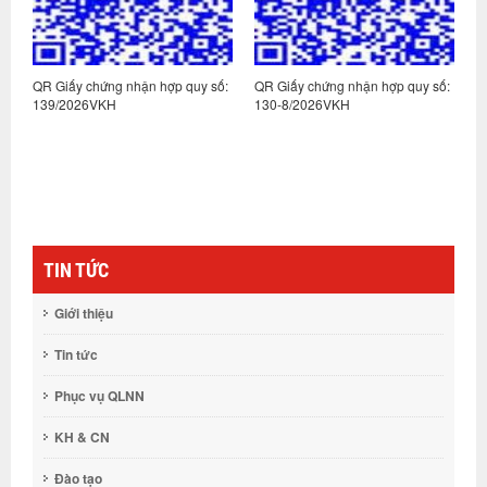
:
QR Giấy chứng nhận hợp quy số:
QR Giấy chứng nhận hợp quy số:
Q
139/2026VKH
130-8/2026VKH
1
TIN TỨC
Giới thiệu
Tin tức
Phục vụ QLNN
KH & CN
Đào tạo