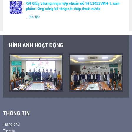
QR Giấy chứng nhận hợp chuẩn số 161/2022VKH-1, sản
phẩm: Ống cống bê tông cốt thép thoát nước
...
Chi tiết
HÌNH ẢNH HOẠT ĐỘNG
THÔNG TIN
Trang chủ
Tin tức