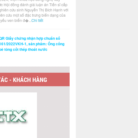
ức Hội đồng đánh giá luận án Tiến sĩ cấp
ghiên cứu sinh Nguyễn Thị Bích Hạnh với
hiên cứu một số đặc trưng biến dạng của
t yếu ven biển đ�...
Chi tiết
QR Giấy chứng nhận hợp chuẩn số
161/2022VKH-1, sản phẩm: Ống cống
bê tông cốt thép thoát nước
TÁC - KHÁCH HÀNG