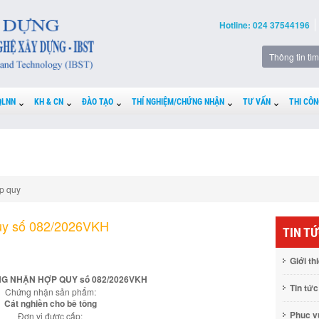
Hotline: 024 37544196
QLNN
KH & CN
ĐÀO TẠO
THÍ NGHIỆM/CHỨNG NHẬN
TƯ VẤN
THI CÔN
p quy
uy số 082/2026VKH
TIN T
Giới th
G NHẬN HỢP QUY số 082/2026VKH
Tin tức
Chứng nhận sản phẩm:
Cát nghiền cho bê tông
Phục 
Đơn vị được cấp: