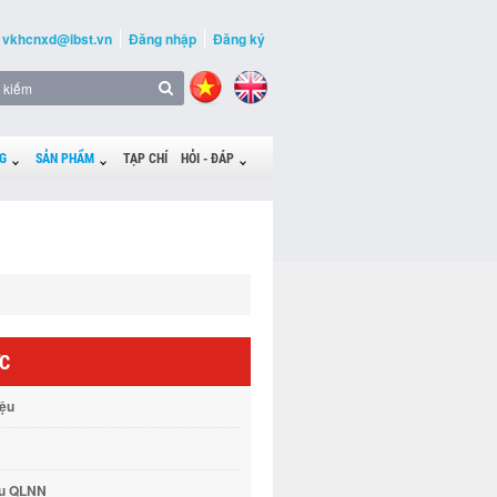
vkhcnxd@ibst.vn
Đăng nhập
Đăng ký
G
SẢN PHẨM
TẠP CHÍ
HỎI - ĐÁP
ỨC
iệu
vụ QLNN