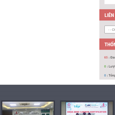
LIÊN
THỐN
65
: Đa
0
: Lượ
0
: Tổng