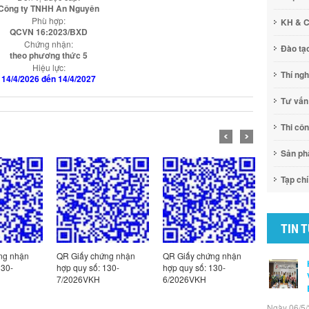
Công ty TNHH An Nguyên
Phù hợp:
KH & 
QCVN 16:2023/BXD
Chứng nhận:
Đào tạ
theo phương thức 5
Hiệu lực:
Thí ng
14/4/2026 đến 14/4/2027
Tư vấn
Thi cô
Sản p
Tạp chí
TIN 
QR Giấy chứng nhận
QR Giấy chứng nhận
QR giấy chứng nhận
hợp quy số: 130-
hợp quy số: 130-
hợp quy số
7/2026VKH
6/2026VKH
122/2025VKH-1
Ngày 06/5/