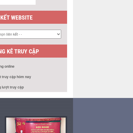
 KẾT WEBSITE
G KÊ TRUY CẬP
ng online
t truy cập hôm nay
 lượt truy cập