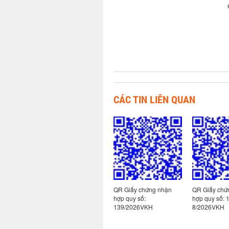
CÁC TIN LIÊN QUAN
R Giấy chứng nhận
QR Giấy chứng nhận
QR Giấy chứng nhận
ợp quy số:
hợp quy số:
hợp quy số: 130-
63/2026VKH
139/2026VKH
8/2026VKH