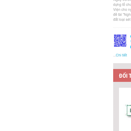
dựng tổ ch
Viện cho n
đề tài "Ng
đất loại sé
...
Chi tiết
ĐỐI 