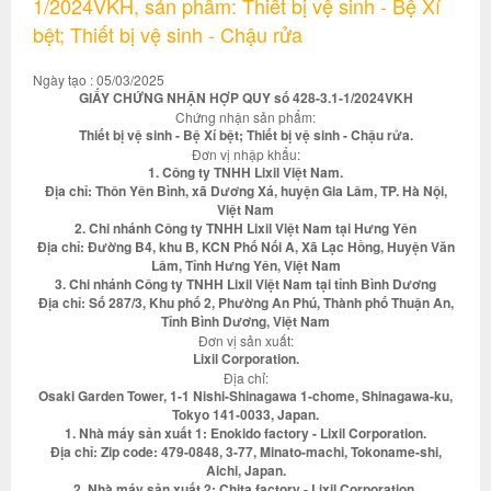
1/2024VKH, sản phẩm: Thiết bị vệ sinh - Bệ Xí
bệt; Thiết bị vệ sinh - Chậu rửa
Ngày tạo : 05/03/2025
GIẤY CHỨNG NHẬN HỢP QUY số 428-3.1-1/2024VKH
Chứng nhận sản phẩm:
Thiết bị vệ sinh - Bệ Xí bệt; Thiết bị vệ sinh - Chậu rửa.
Đơn vị nhập khẩu:
1. Công ty TNHH Lixil Việt Nam.
Địa chỉ: Thôn Yên Bình, xã Dương Xá, huyện Gia Lâm, TP. Hà Nội,
Việt Nam
2. Chi nhánh Công ty TNHH Lixil Việt Nam tại Hưng Yên
Địa chỉ: Đường B4, khu B, KCN Phố Nối A, Xã Lạc Hồng, Huyện Văn
Lâm, Tỉnh Hưng Yên, Việt Nam
3. Chi nhánh Công ty TNHH Lixil Việt Nam tại tỉnh Bình Dương
Địa chỉ: Số 287/3, Khu phố 2, Phường An Phú, Thành phố Thuận An,
Tỉnh Bình Dương, Việt Nam
Đơn vị sản xuất:
Lixil Corporation.
Địa chỉ:
Osaki Garden Tower, 1-1 Nishi-Shinagawa 1-chome, Shinagawa-ku,
Tokyo 141-0033, Japan.
1. Nhà máy sản xuất 1: Enokido factory - Lixil Corporation.
Địa chỉ: Zip code: 479-0848, 3-77, Minato-machi, Tokoname-shi,
Aichi, Japan.
2. Nhà máy sản xuất 2: Chita factory - Lixil Corporation.