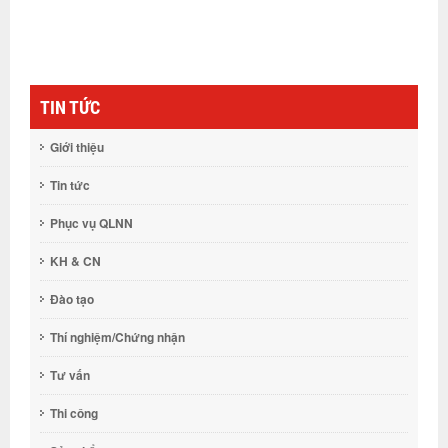
TIN TỨC
Giới thiệu
Tin tức
Phục vụ QLNN
KH & CN
Đào tạo
Thí nghiệm/Chứng nhận
Tư vấn
Thi công