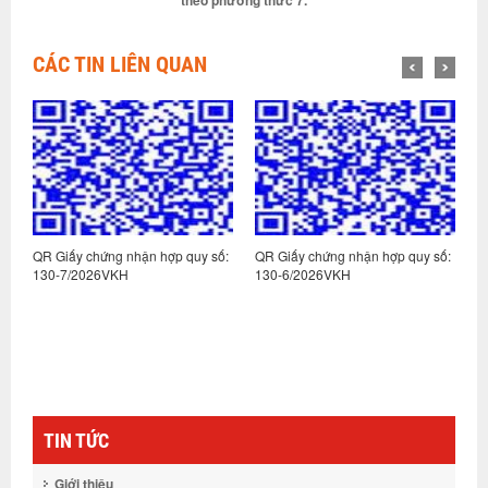
theo phương thức 7.
CÁC TIN LIÊN QUAN
:
QR Giấy chứng nhận hợp quy số:
QR Giấy chứng nhận hợp quy số:
Q
130-7/2026VKH
130-6/2026VKH
1
TIN TỨC
Giới thiệu