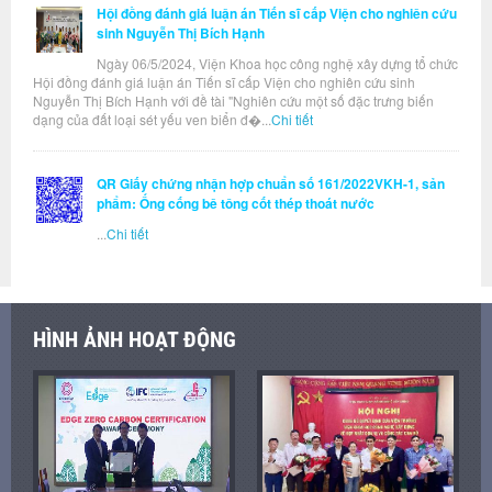
Hội đồng đánh giá luận án Tiến sĩ cấp Viện cho nghiên cứu
sinh Nguyễn Thị Bích Hạnh
Ngày 06/5/2024, Viện Khoa học công nghệ xây dựng tổ chức
Hội đồng đánh giá luận án Tiến sĩ cấp Viện cho nghiên cứu sinh
Nguyễn Thị Bích Hạnh với đề tài "Nghiên cứu một số đặc trưng biến
dạng của đất loại sét yếu ven biển đ�...
Chi tiết
QR Giấy chứng nhận hợp chuẩn số 161/2022VKH-1, sản
phẩm: Ống cống bê tông cốt thép thoát nước
...
Chi tiết
HÌNH ẢNH HOẠT ĐỘNG