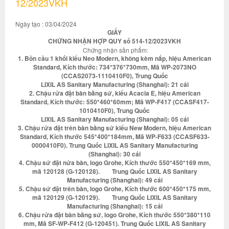
12/2023VKH
Ngày tạo : 03/04/2024
GIẤY
CHỨNG NHẬN HỢP QUY số 514-12/2023VKH
Chứng nhận sản phẩm:
1. Bồn cầu 1 khối kiểu Neo Modern, không kèm nắp, hiệu American
Standard, Kích thước: 734*376*730mm, Mã WP-2073NO
(CCAS2073-1110410F0), Trung Quốc
LIXIL AS Sanitary Manufacturing (Shanghai): 21 cái
2. Chậu rửa đặt bàn bằng sứ, kiểu Acacia E, hiệu American
Standard, Kích thước: 550*460*60mm; Mã WP-F417 (CCASF417-
1010410F0), Trung Quốc
LIXIL AS Sanitary Manufacturing (Shanghai): 05 cái
3. Chậu rửa đặt trên bàn bằng sứ kiểu New Modern, hiệu American
Standard, Kích thước 545*400*184mm, Mã WP-F633 (CCASF633-
0000410F0). Trung Quốc LIXIL AS Sanitary Manufacturing
(Shanghai): 30 cái
4. Chậu sứ đặt nửa bàn, logo Grohe, Kích thước 550*450*169 mm,
mã 120128 (G-120128). Trung Quốc LIXIL AS Sanitary
Manufacturing (Shanghai): 49 cái
5. Chậu sứ đặt trên bàn, logo Grohe, Kích thước 600*450*175 mm,
mã 120129 (G-120129). Trung Quốc LIXIL AS Sanitary
Manufacturing (Shanghai): 15 cái
6. Chậu rửa đặt bàn bằng sứ, logo Grohe, Kích thước 550*380*110
mm, Mã SF-WP-F412 (G-120451). Trung Quốc LIXIL AS Sanitary