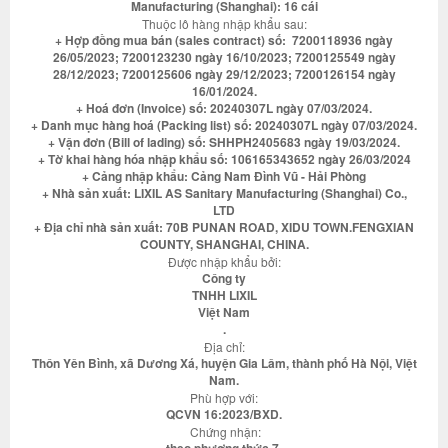
Manufacturing (Shanghai): 16 cái
Thuộc lô hàng nhập khẩu sau:
+ Hợp đồng mua bán (sales contract) số: 7200118936 ngày
26/05/2023; 7200123230 ngày 16/10/2023; 7200125549 ngày
28/12/2023; 7200125606 ngày 29/12/2023; 7200126154 ngày
16/01/2024.
+ Hoá đơn (Invoice) số: 20240307L ngày 07/03/2024.
+ Danh mục hàng hoá (Packing list) số: 20240307L ngày 07/03/2024.
+ Vận đơn (Bill of lading) số: SHHPH2405683 ngày 19/03/2024.
+ Tờ khai hàng hóa nhập khẩu số: 106165343652 ngày 26/03/2024
+ Cảng nhập khẩu: Cảng Nam Đình Vũ - Hải Phòng
+ Nhà sản xuất: LIXIL AS Sanitary Manufacturing (Shanghai) Co.,
LTD
+ Địa chỉ nhà sản xuất: 70B PUNAN ROAD, XIDU TOWN.FENGXIAN
COUNTY, SHANGHAI, CHINA.
Được nhập khẩu bởi:
Công ty
TNHH LIXIL
Việt Nam
.
Địa chỉ:
Thôn Yên Bình, xã Dương Xá, huyện Gia Lâm, thành phố Hà Nội, Việt
Nam.
Phù hợp với:
QCVN 16:2023/BXD.
Chứng nhận: