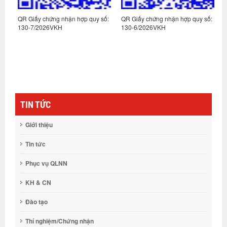
:
QR Giấy chứng nhận hợp quy số:
QR Giấy chứng nhận hợp quy số:
Q
130-7/2026VKH
130-6/2026VKH
1
TIN TỨC
Giới thiệu
Tin tức
Phục vụ QLNN
KH & CN
Đào tạo
Thí nghiệm/Chứng nhận