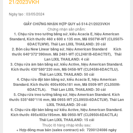
21/2023VKH
Ngày tạo : 03/05/2024
GIẤY CHỨNG NHẬN HỢP QUY số 514-21/2023VKH
Chứng nhận sản phẩm:
1. Chậu rửa treo tường bằng sứ, kiểu Acacia E, hiệu American
Standard, Kích thước 460 x 600 x 135 mm, Mã 0507W-WT (CL0507I-
6DACTLWW). Thái Lan LIXIL THAILAND: 20 cái
2. Bồn cầu New Linear bằng sứ, hiệu American Standard Kích
thước 640*372*390mm. Mã 2481-WT (CL2481B-6DACTST), Thái
Lan LIXIL THAILAND: 4 cái
3. Chậu rửa âm bàn bằng sứ, kiểu Active, hiệu American Standard.
Kích thước 430*580*220 mm, Mã 0458-WT (CL0458I-6DACTLU).
Thái Lan LIXIL THAILAND: 50 cái
4. Chậu rửa đặt bàn bằng sứ, kiểu Acacia E, hiệu American
Standard. Kích thước 400x400x181 mm, Mã 0509-WT (CL0509I-
6DACTLA). Thái Lan LIXIL THAILAND: 30 cái
5. Chậu rửa treo tường bằng sứ, hiệu American Standard. Kích
thước 535*480*116 mm, Mã 0955-WT (CL0955I-6DACTLW). Thái Lan
LIXIL THAILAND: 20 cái
6. Chậu rửa đặt bàn bằng sứ kiểu Active, hiệu American Standard.
Kích thước 495x403x195mm. Mã 0950-WT (CL0950I-6DACTLA)
Thái Lan LIXIL THAILAND: 15 cái
Thuộc lô hàng nhập khẩu sau:
+ Hợp đồng mua bán (sales contract) số: 7200124086 ngày