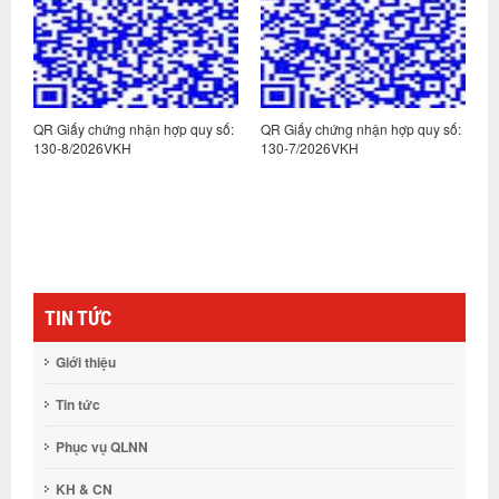
QR Giấy chứng nhận hợp quy số:
QR Giấy chứng nhận hợp quy số:
QR Giấ
130-8/2026VKH
130-7/2026VKH
130-6/
TIN TỨC
Giới thiệu
Tin tức
Phục vụ QLNN
KH & CN