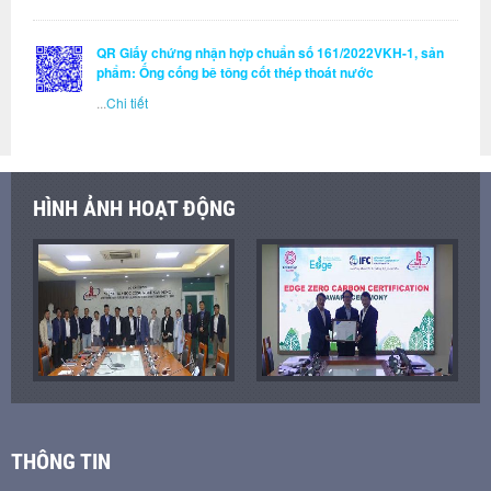
QR Giấy chứng nhận hợp chuẩn số 161/2022VKH-1, sản
phẩm: Ống cống bê tông cốt thép thoát nước
...
Chi tiết
HÌNH ẢNH HOẠT ĐỘNG
THÔNG TIN