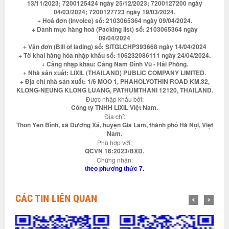
13/11/2023; 7200125424 ngày 25/12/2023; 7200127200 ngày
04/03/2024; 7200127723 ngày 19/03/2024.
+ Hoá đơn (Invoice) số: 2103065364 ngày 09/04/2024.
+ Danh mục hàng hoá (Packing list) số: 2103065364 ngày
09/04/2024
+ Vận đơn (Bill of lading) số: SITGLCHP393668 ngày 14/04/2024
+ Tờ khai hàng hóa nhập khẩu số: 106232086111 ngày 24/04/2024.
+ Cảng nhập khẩu: Cảng Nam Đình Vũ - Hải Phòng.
+ Nhà sản xuất: LIXIL (THAILAND) PUBLIC COMPANY LIMITED.
+ Địa chỉ nhà sản xuất: 1/6 MOO 1, PHAHOLYOTHIN ROAD KM.32,
KLONG-NEUNG KLONG LUANG, PATHUMTHANI 12120, THAILAND.
Được nhập khẩu bởi:
Công ty TNHH LIXIL Việt Nam.
Địa chỉ:
Thôn Yên Bình, xã Dương Xá, huyện Gia Lâm, thành phố Hà Nội, Việt
Nam.
Phù hợp với:
QCVN 16:2023/BXD.
Chứng nhận:
theo phương thức 7.
CÁC TIN LIÊN QUAN