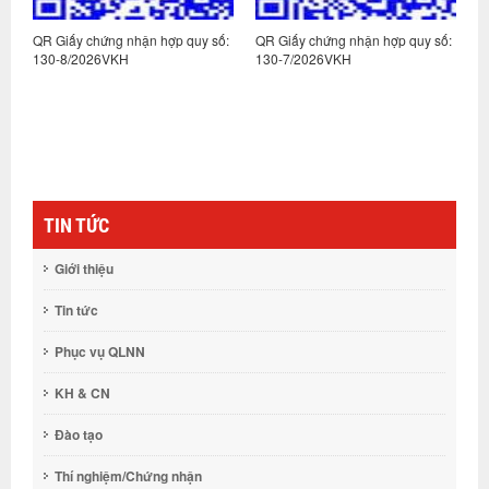
:
QR Giấy chứng nhận hợp quy số:
QR Giấy chứng nhận hợp quy số:
Q
130-8/2026VKH
130-7/2026VKH
1
TIN TỨC
Giới thiệu
Tin tức
Phục vụ QLNN
KH & CN
Đào tạo
Thí nghiệm/Chứng nhận