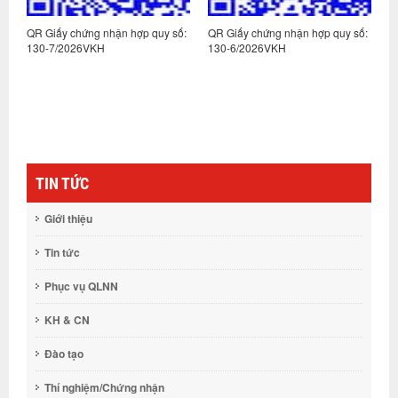
:
QR Giấy chứng nhận hợp quy số:
QR Giấy chứng nhận hợp quy số:
Q
130-7/2026VKH
130-6/2026VKH
1
TIN TỨC
Giới thiệu
Tin tức
Phục vụ QLNN
KH & CN
Đào tạo
Thí nghiệm/Chứng nhận