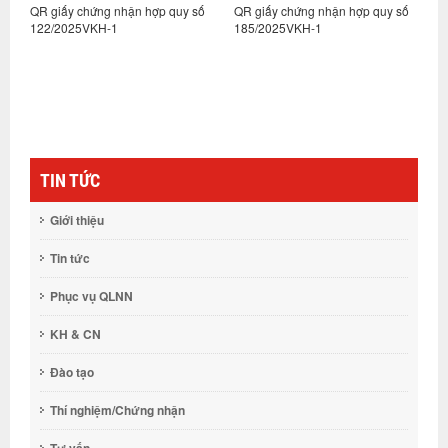
:
QR giấy chứng nhận hợp quy số
QR giấy chứng nhận hợp quy số
Q
122/2025VKH-1
185/2025VKH-1
1
TIN TỨC
Giới thiệu
Tin tức
Phục vụ QLNN
KH & CN
Đào tạo
Thí nghiệm/Chứng nhận