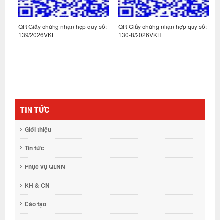
:
QR Giấy chứng nhận hợp quy số:
QR Giấy chứng nhận hợp quy số:
Q
139/2026VKH
130-8/2026VKH
1
TIN TỨC
Giới thiệu
Tin tức
Phục vụ QLNN
KH & CN
Đào tạo