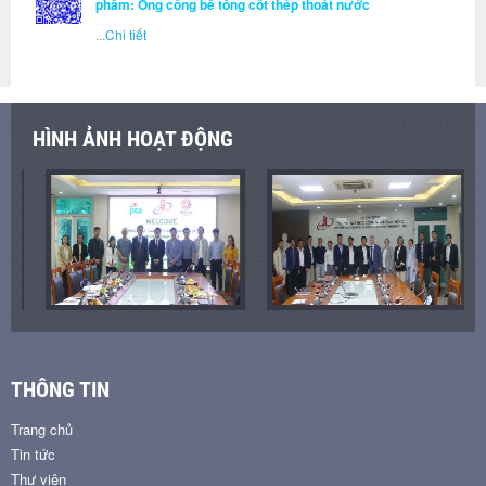
phẩm: Ống cống bê tông cốt thép thoát nước
...
Chi tiết
HÌNH ẢNH HOẠT ĐỘNG
THÔNG TIN
Trang chủ
Tin tức
Thư viện