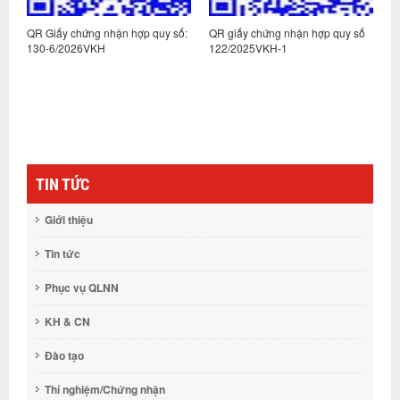
:
QR Giấy chứng nhận hợp quy số:
QR giấy chứng nhận hợp quy số
Q
130-6/2026VKH
122/2025VKH-1
1
TIN TỨC
Giới thiệu
Tin tức
Phục vụ QLNN
KH & CN
Đào tạo
Thí nghiệm/Chứng nhận