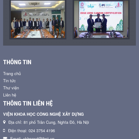
THÔNG TIN
Trang chủ
Tin tức
Thư viện
Liên hệ
THÔNG TIN LIÊN HỆ
VIỆN KHOA HỌC CÔNG NGHỆ XÂY DỰNG
Địa chỉ: 81 phố Trần Cung, Nghĩa Đô, Hà Nội
Điện thoại: 024 3754 4196
Email: vkhcnxd@ibst.vn