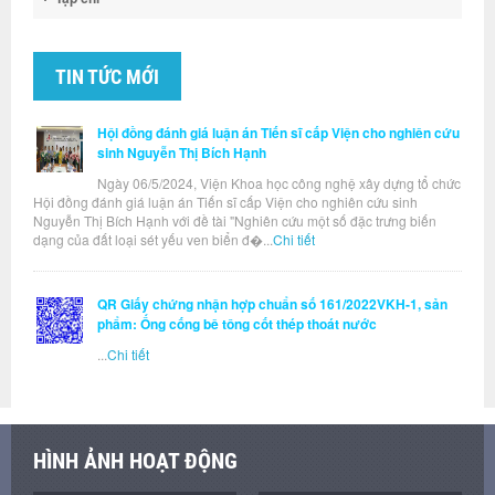
TIN TỨC MỚI
Hội đồng đánh giá luận án Tiến sĩ cấp Viện cho nghiên cứu
sinh Nguyễn Thị Bích Hạnh
Ngày 06/5/2024, Viện Khoa học công nghệ xây dựng tổ chức
Hội đồng đánh giá luận án Tiến sĩ cấp Viện cho nghiên cứu sinh
Nguyễn Thị Bích Hạnh với đề tài "Nghiên cứu một số đặc trưng biến
dạng của đất loại sét yếu ven biển đ�...
Chi tiết
QR Giấy chứng nhận hợp chuẩn số 161/2022VKH-1, sản
phẩm: Ống cống bê tông cốt thép thoát nước
...
Chi tiết
HÌNH ẢNH HOẠT ĐỘNG