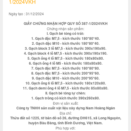
1/2024VKH
Ngày tạo : 31/12/2024
GIẤY CHỨNG NHẬN HỢP QUY SỐ 387-1/2024VKH
Chứng nhận sản phẩm:
I. Gạch bê tông có trát:
1. Gạch đặc M7,5 - kích thước 180*80*40.
2. Gạch đặc M10 - kích thước 180*80*40.
3. Gạch block 3 lỗ M7,5 - kích thước 390x190x90.
4. Gạch block 4 lỗ M7,5 - kích thước 390x190x190.
5. Gạch ống 4 lỗ M7,5 - kích thước 180x80x80.
6. Gạch ống 4 lỗ M5 - kích thước 180x80x80.
7. Gạch đặc M7,5 - kích thước 180*80*80.
8. Gạch đặc M7,5 - kích thước 200*95*60.
9. Gạch đặc M10 - kích thước 200*95*60.
10. Gạch ống 6 lỗ M7,5 - kích thước 180x120x80.
11. Gạch demi ống 4 lỗ M7,5 - kích thước 85x80x80.
II. Gạch bê tông tự chèn:
1. Gạch trồng cỏ kích thước 390x260x80.
Đơn vị sản xuất:
Công ty TNHH sản xuất vật liệu xây dựng Nam Hoàng Ngân
Địa chỉ:
Thửa đất số 1225, tờ bản đồ số 26, đường DH615, xã Long Nguyên,
huyện Bàu Bàng, tỉnh Bình Dương, Việt Nam.
Phù hợp với: