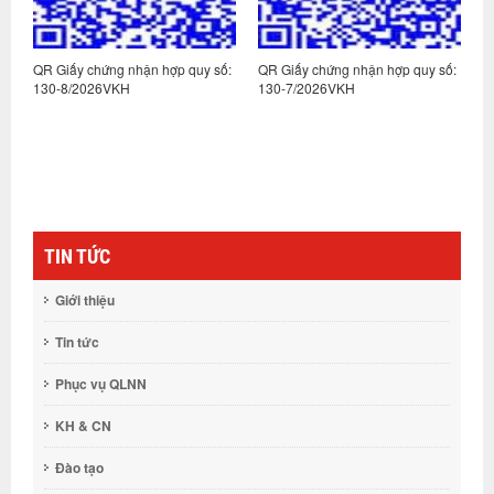
:
QR Giấy chứng nhận hợp quy số:
QR Giấy chứng nhận hợp quy số:
Q
130-8/2026VKH
130-7/2026VKH
1
TIN TỨC
Giới thiệu
Tin tức
Phục vụ QLNN
KH & CN
Đào tạo