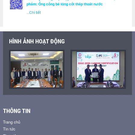
phẩm: Ống cống bê tông cốt thép thoát nước
...
Chi tiết
HÌNH ẢNH HOẠT ĐỘNG
THÔNG TIN
Trang chủ
Tin tức