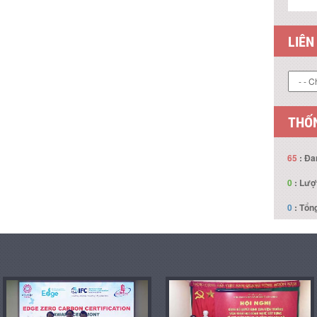
LIÊN
THỐN
65
: Đa
0
: Lượ
0
: Tổng