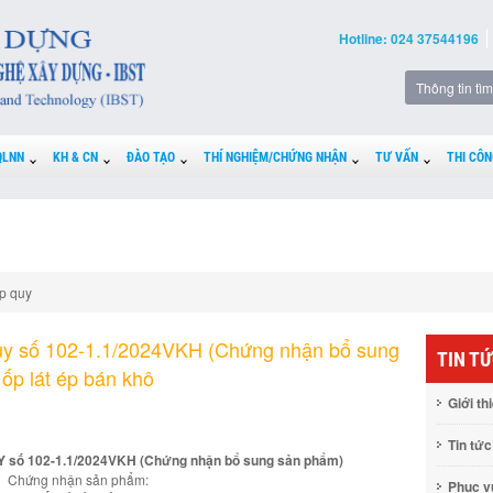
Hotline: 024 37544196
QLNN
KH & CN
ĐÀO TẠO
THÍ NGHIỆM/CHỨNG NHẬN
TƯ VẤN
THI CÔN
p quy
uy số 102-1.1/2024VKH (Chứng nhận bổ sung
TIN T
ốp lát ép bán khô
Giới th
Tin tức
ố 102-1.1/2024VKH (Chứng nhận bổ sung sản phẩm)
Chứng nhận sản phẩm:
Phục 