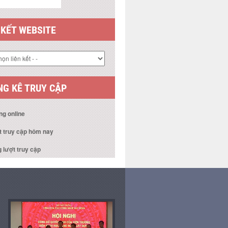
 KẾT WEBSITE
G KÊ TRUY CẬP
ng online
t truy cập hôm nay
 lượt truy cập