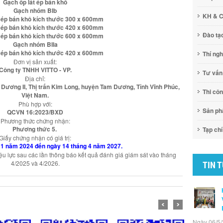
Gạch ốp lát ép bán khô
Gạch nhóm BIb
KH & 
t ép bán khô kích thước 300 x 600mm
t ép bán khô kích thước 420 x 600mm
Đào tạ
t ép bán khô kích thước 600 x 600mm
Gạch nhóm BIIa
t ép bán khô kích thước 420 x 600mm
Thí ng
Đơn vị sản xuất:
Công ty TNHH VITTO - VP.
Tư vấn
Địa chỉ:
Dương II, Thị trấn Kim Long, huyện Tam Dương, Tỉnh Vĩnh Phúc,
Thi cô
Việt Nam.
Phù hợp với:
Sản p
QCVN 16:2023/BXD
Phương thức chứng nhận:
Phương thức 5.
Tạp chí
Giấy chứng nhận có giá trị:
11 năm 2024 đến ngày 14 tháng 4 năm 2027.
ệu lực sau các lần thông báo kết quả đánh giá giám sát vào tháng
4/2025 và 4/2026.
TIN 
Ngày 06/5/