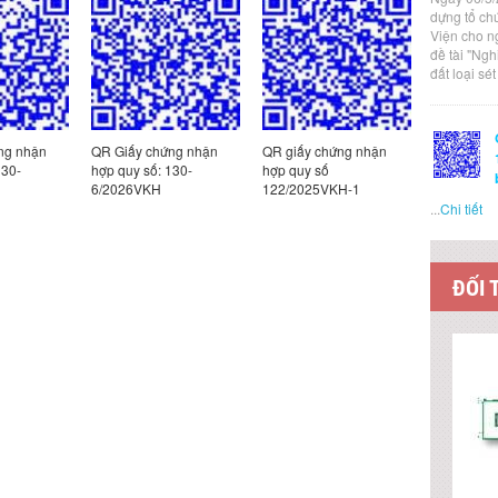
dựng tổ ch
Viện cho n
đề tài "Ng
đất loại sé
ng nhận
QR Giấy chứng nhận
QR giấy chứng nhận
QR giấy c
130-
hợp quy số: 130-
hợp quy số
hợp quy s
6/2026VKH
122/2025VKH-1
185/2025
...
Chi tiết
ĐỐI 