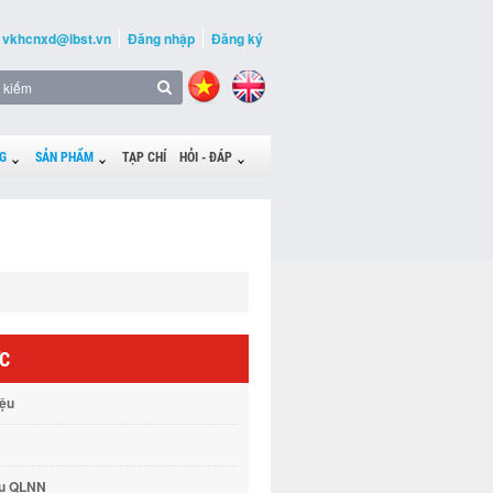
vkhcnxd@ibst.vn
Đăng nhập
Đăng ký
G
SẢN PHẨM
TẠP CHÍ
HỎI - ĐÁP
ỨC
iệu
vụ QLNN