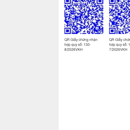
 nhận
QR Giấy chứng nhận
QR Giấy chứng nhận
QR Giấy chứ
hợp quy số:
hợp quy số: 130-
hợp quy số: 
139/2026VKH
8/2026VKH
7/2026VKH