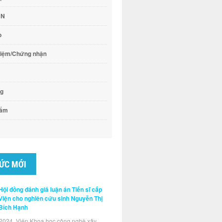
CN
o
hiệm/Chứng nhận
ng
hẩm
TỨC MỚI
Hội đồng đánh giá luận án Tiến sĩ cấp
Viện cho nghiên cứu sinh Nguyễn Thị
Bích Hạnh
2024, Viện Khoa học công nghệ xây