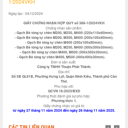
1/2024VKH
Ngày tạo : 04/12/2024
GIẤY CHỨNG NHẬN HỢP QUY số 388-1/2024VKH
Chứng nhận sản phẩm:
- Gạch Bê tông tự chèn M200, M250, M400 (220x110x60mm);
- Gạch Bê tông tự chèn M200, M300, M400 (200x100x60mm);
- Gạch Bê tông tự chèn M400 (200x100x80mm);
- Gạch Bê tông tự chèn M200, M250, M400 (300x300x50mm);
- Gạch Bê tông tự chèn M400, M500 (300x300x30mm);
- Gạch Bê tông tự chèn M400, M500 (400x400x30mm).
Đơn vị sản xuất:
Công ty TNHH Thuận Phát Thành.
Địa chỉ:
Số 5B QL91B, Phường Hưng Lợi, Quận Ninh Kiều, Thành phố Cần
Thơ.
Phù hợp với:
QCVN 16:2023/BXD
Phương thức đánh giá sự phù hợp:
Phương thức 1.
Giấy chứng nhận có giá trị:
từ ngày 27 tháng 11 năm 2024 đến ngày 26 tháng 11 năm 2025.
CÁC TIN LIÊN QUAN