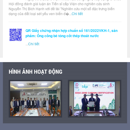
Hội đồng đánh giá luận án Tiến sĩ cấp Viện cho nghiên cứu sinh
Nguyễn Thị Bích Hạnh với đề tài "Nghiên cứu một số đặc trưng biến
dạng của đất loại sét yếu ven biển đ�...
Chi tiết
QR Giấy chứng nhận hợp chuẩn số 161/2022VKH-1, sản
phẩm: Ống cống bê tông cốt thép thoát nước
...
Chi tiết
HÌNH ẢNH HOẠT ĐỘNG