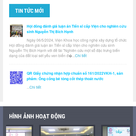
TIN TỨC MỚI
Hội đồng đánh giá luận án Tiến sĩ cấp Viện cho nghiên cứu
sinh Nguyễn Thị Bích Hạnh
Ngày 06/5/2024, Viện Khoa học công nghệ xây dựng tổ chức
Hội đồng đánh giá luận án Tiến sĩ cấp Viện cho nghiên cứu sinh
Nguyễn Thị Bích Hạnh với đề tài "Nghiên cứu một số đặc trưng biến
dạng của đất loại sét yếu ven biển đ�...
Chi tiết
QR Giấy chứng nhận hợp chuẩn số 161/2022VKH-1, sản
phẩm: Ống cống bê tông cốt thép thoát nước
...
Chi tiết
HÌNH ẢNH HOẠT ĐỘNG