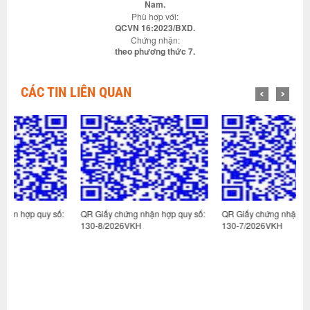
Nam.
Phù hợp với:
QCVN 16:2023/BXD.
Chứng nhận:
theo phương thức 7.
CÁC TIN LIÊN QUAN
số:
QR Giấy chứng nhận hợp quy số:
QR Giấy chứng nhận hợp quy số:
130-8/2026VKH
130-7/2026VKH