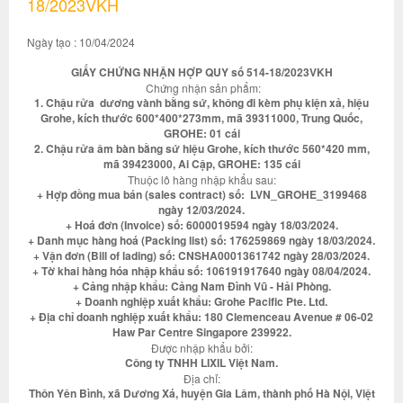
18/2023VKH
Ngày tạo : 10/04/2024
GIẤY CHỨNG NHẬN HỢP QUY số 514-18/2023VKH
Chứng nhận sản phẩm:
1. Chậu rửa dương vành bằng sứ, không đi kèm phụ kiện xả, hiệu
Grohe, kích thước 600*400*273mm, mã 39311000, Trung Quốc,
GROHE: 01 cái
2. Chậu rửa âm bàn bằng sứ hiệu Grohe, kích thước 560*420 mm,
mã 39423000, Ai Cập, GROHE: 135 cái
Thuộc lô hàng nhập khẩu sau:
+ Hợp đồng mua bán (sales contract) số: LVN_GROHE_3199468
ngày 12/03/2024.
+ Hoá đơn (Invoice) số: 6000019594 ngày 18/03/2024.
+ Danh mục hàng hoá (Packing list) số: 176259869 ngày 18/03/2024.
+ Vận đơn (Bill of lading) số: CNSHA0001361742 ngày 28/03/2024.
+ Tờ khai hàng hóa nhập khẩu số: 106191917640 ngày 08/04/2024.
+ Cảng nhập khẩu: Cảng Nam Đình Vũ - Hải Phòng.
+ Doanh nghiệp xuất khẩu: Grohe Pacific Pte. Ltd.
+ Địa chỉ doanh nghiệp xuất khẩu: 180 Clemenceau Avenue # 06-02
Haw Par Centre Singapore 239922.
Được nhập khẩu bởi:
Công ty TNHH LIXIL Việt Nam.
Địa chỉ:
Thôn Yên Bình, xã Dương Xá, huyện Gia Lâm, thành phố Hà Nội, Việt