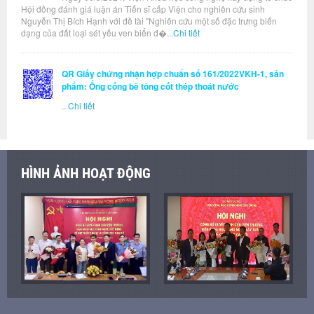
Hội đồng đánh giá luận án Tiến sĩ cấp Viện cho nghiên cứu sinh
Nguyễn Thị Bích Hạnh với đề tài "Nghiên cứu một số đặc trưng biến
dạng của đất loại sét yếu ven biển đ�...
Chi tiết
QR Giấy chứng nhận hợp chuẩn số 161/2022VKH-1, sản
phẩm: Ống cống bê tông cốt thép thoát nước
...
Chi tiết
HÌNH ẢNH HOẠT ĐỘNG