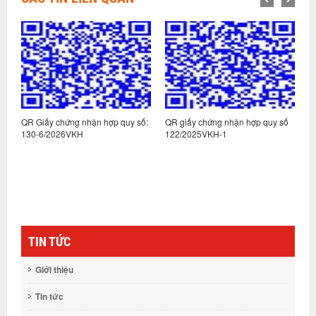
:
QR Giấy chứng nhận hợp quy số:
QR giấy chứng nhận hợp quy số
Q
130-6/2026VKH
122/2025VKH-1
1
TIN TỨC
Giới thiệu
Tin tức