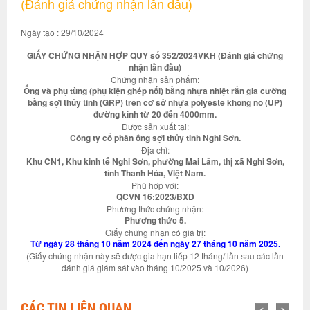
(Đánh giá chứng nhận lần đầu)
Ngày tạo : 29/10/2024
GIẤY CHỨNG NHẬN HỢP QUY số 352/2024VKH (Đánh giá chứng
nhận lần đầu)
Chứng nhận sản phẩm:
Ống và phụ tùng (phụ kiện ghép nối) bằng nhựa nhiệt rắn gia cường
bằng sợi thủy tinh (GRP) trên cơ sở nhựa polyeste không no (UP)
đường kính từ 20 đến 4000mm.
Được sản xuất tại:
Công ty cổ phần ống sợi thủy tinh Nghi Sơn.
Địa chỉ:
Khu CN1, Khu kinh tế Nghi Sơn, phường Mai Lâm, thị xã Nghi Sơn,
tỉnh Thanh Hóa, Việt Nam.
Phù hợp với:
QCVN 16:2023/BXD
Phương thức chứng nhận:
Phương thức 5.
Giấy chứng nhận có giá trị:
Từ ngày 28 tháng 10 năm 2024 đến ngày 27 tháng 10 năm 2025.
(Giấy chứng nhận này sẽ được gia hạn tiếp 12 tháng/ lần sau các lần
đánh giá giám sát vào tháng 10/2025 và 10/2026)
CÁC TIN LIÊN QUAN