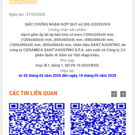
3/2025VKH
Ngày tạo : 21/05/2026
GIẤY CHỨNG NHẬN HỢP QUY số 395-3/2025VKH
Chứng nhận sản phẩm:
Gạch gốm ốp lát ép bán khô có men (1200x200x9) mm,
(1200x600x9) mm, (600x600x9) mm, (890x890x9) mm,
(1800x900x9) mm, (900x900x9) mm, nhãn hiệu SANT'AGOSTNO, do
công ty CERAMICA SANT'AGOSTINO S.P.A. sản xuất và Công ty Cổ
phần Quốc tế Gốm sứ Việt nhập khẩu.
Phù hợp:
mục III.1, bảng 1, QCVN 16:2023/BXD.
Hiệu lực:
từ 20 tháng 05 năm 2026 đến ngày 19 tháng 05 năm 2029
CÁC TIN LIÊN QUAN