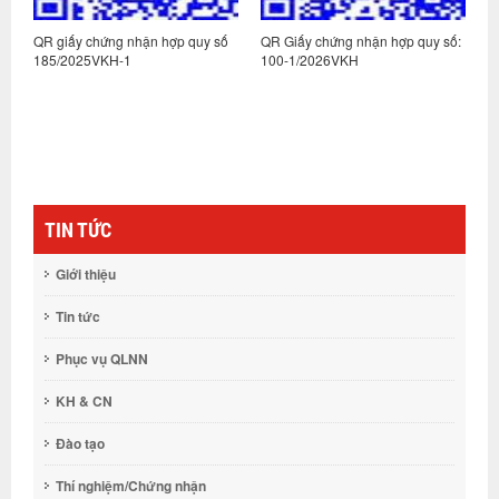
ố
QR giấy chứng nhận hợp quy số
QR Giấy chứng nhận hợp quy số:
Q
185/2025VKH-1
100-1/2026VKH
3
TIN TỨC
Giới thiệu
Tin tức
Phục vụ QLNN
KH & CN
Đào tạo
Thí nghiệm/Chứng nhận