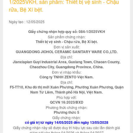
1/2025VKH, sản phẩm: Thiết bị vệ sinh - Chậu
rửa, Bệ Xí bệt.
Ngày tạo : 12/05/2025
Giấy chứng nhận hợp quy số: 084-1/2025VKH
Sản phẩm chứng nhận:
Thiết bị vệ sinh - Chậu rửa, Bệ Xí bệt.
Đơn vị sản xuất:
GUANGDONG JIOHOL CERAMIC SANITARY WARE CO.,LTD.
Địa chỉ:
Jianxiapian Guyi Industrial Area, Guxiang Town, Chaoan County,
Chaozhou City, Guangdong Province, China.
Đơn vị nhập khẩu:
Công ty TNHH ZENTO Việt Nam.
Địa chỉ:
F5-TT10, Khu đô thị mới Xuân Phương, Phường Xuân Phương, Quận
Nam Từ Liêm, Thành phố Hà Nội, Việt Nam.
Phù hợp với:
QCVN 16:2023/BXD
Phương thức chứng nhận:
Phương thức 5
Giấy chứng nhận:
có giá trị từ ngày 14/05/2025 đến ngày 13/05/2028
Giấy chứng nhận này sẽ được duy trì hiệu lực sau các lần đánh giá
giám sát vào tháng 04/2026 và tháng 04/2027