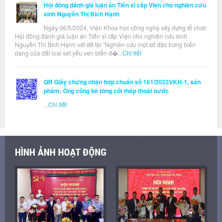
Hội đồng đánh giá luận án Tiến sĩ cấp Viện cho nghiên cứu
sinh Nguyễn Thị Bích Hạnh
Ngày 06/5/2024, Viện Khoa học công nghệ xây dựng tổ chức
Hội đồng đánh giá luận án Tiến sĩ cấp Viện cho nghiên cứu sinh
Nguyễn Thị Bích Hạnh với đề tài "Nghiên cứu một số đặc trưng biến
dạng của đất loại sét yếu ven biển đ�...
Chi tiết
QR Giấy chứng nhận hợp chuẩn số 161/2022VKH-1, sản
phẩm: Ống cống bê tông cốt thép thoát nước
...
Chi tiết
HÌNH ẢNH HOẠT ĐỘNG