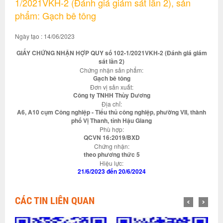
1/2021VKH-2 (Đánh giá giám sát lần 2), sản
phẩm: Gạch bê tông
Ngày tạo : 14/06/2023
GIẤY CHỨNG NHẬN HỢP QUY số 102-1/2021VKH-2 (Đánh giá giám
sát lần 2)
Chứng nhận sản phẩm:
Gạch bê tông
Đơn vị sản xuất:
Công ty TNHH Thùy Dương
Địa chỉ:
A6, A10 cụm Công nghiệp - Tiểu thủ công nghiệp, phường VII, thành
phố Vị Thanh, tỉnh Hậu Giang
Phù hợp:
QCVN 16:2019/BXD
Chứng nhận:
theo phương thức 5
Hiệu lực:
21/6/2023 đến 20/6/2024
CÁC TIN LIÊN QUAN