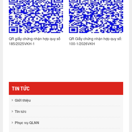
ố
QR giấy chứng nhận hợp quy số
QR Giấy chứng nhận hợp quy số:
Q
185/2025VKH-1
100-1/2026VKH
3
TIN TỨC
Giới thiệu
Tin tức
Phục vụ QLNN