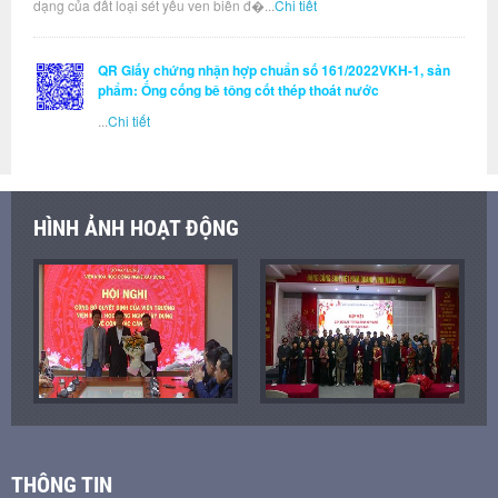
dạng của đất loại sét yếu ven biển đ�...
Chi tiết
QR Giấy chứng nhận hợp chuẩn số 161/2022VKH-1, sản
phẩm: Ống cống bê tông cốt thép thoát nước
...
Chi tiết
HÌNH ẢNH HOẠT ĐỘNG
THÔNG TIN