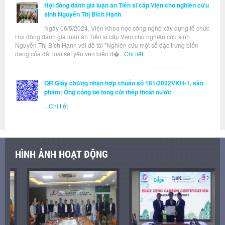
Hội đồng đánh giá luận án Tiến sĩ cấp Viện cho nghiên cứu
sinh Nguyễn Thị Bích Hạnh
Ngày 06/5/2024, Viện Khoa học công nghệ xây dựng tổ chức
Hội đồng đánh giá luận án Tiến sĩ cấp Viện cho nghiên cứu sinh
Nguyễn Thị Bích Hạnh với đề tài "Nghiên cứu một số đặc trưng biến
dạng của đất loại sét yếu ven biển đ�...
Chi tiết
QR Giấy chứng nhận hợp chuẩn số 161/2022VKH-1, sản
phẩm: Ống cống bê tông cốt thép thoát nước
...
Chi tiết
HÌNH ẢNH HOẠT ĐỘNG