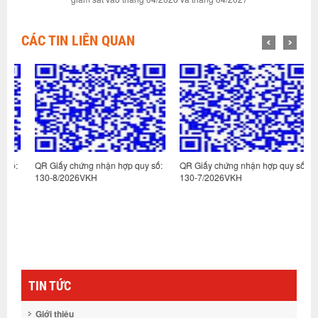
CÁC TIN LIÊN QUAN
:
QR Giấy chứng nhận hợp quy số:
QR Giấy chứng nhận hợp quy số:
Q
130-8/2026VKH
130-7/2026VKH
1
TIN TỨC
Giới thiệu