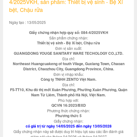
4/2025VKH, sản phẩm: Thiết bị vệ sinh - Bệ Xí
bệt, Chậu rửa
Ngày tạo : 13/05/2025
Giấy chứng nhận hợp quy số: 084-4/2025VKH
Sản phẩm chứng nhận:
Thiết bị vệ sinh - Bệ Xí bệt, Chậu rửa
Đơn vị sản xuất:
GUANGDONG YOUGE SANITARY WARE TECHOLOGY CO.,LTD.
Địa chỉ:
Northeast Huangcuakeng of fouth Vilage, Guxiang Town, Chaoan
District, Chaozhou City, Guangdong Province, China.
Đơn vị nhập khẩu:
Công ty TNHH ZENTO Việt Nam.
Địa chỉ:
F5-TT10, Khu đô thị mới Xuân Phương, Phường Xuân Phương, Quận
Nam Từ Liêm, Thành phố Hà Nội, Việt Nam.
Phù hợp với:
QCVN 16:2023/BXD
Phương thức chứng nhận:
Phương thức 5
Giấy chứng nhận:
có giá trị từ ngày 14/05/2025 đến ngày 13/05/2028
Giấy chứng nhận này sẽ được duy trì hiệu lực sau các lần đánh giá
giám sát vào tháng 04/2026 và tháng 04/2027