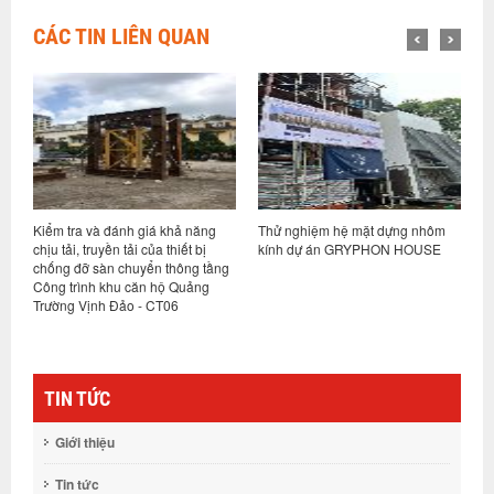
CÁC TIN LIÊN QUAN
ả năng
Thử nghiệm hệ mặt dựng nhôm
Thử nghiệm hệ mặt dựng nhôm
ết bị
kính dự án GRYPHON HOUSE
kính dự án “Capital land Hien D
ông tầng
Tay Ho complex buliding” tại Hà
Quảng
Nội
TIN TỨC
Giới thiệu
Tin tức