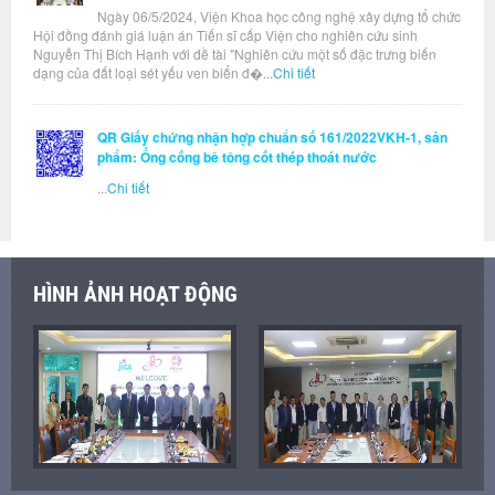
Ngày 06/5/2024, Viện Khoa học công nghệ xây dựng tổ chức
Hội đồng đánh giá luận án Tiến sĩ cấp Viện cho nghiên cứu sinh
Nguyễn Thị Bích Hạnh với đề tài "Nghiên cứu một số đặc trưng biến
dạng của đất loại sét yếu ven biển đ�...
Chi tiết
QR Giấy chứng nhận hợp chuẩn số 161/2022VKH-1, sản
phẩm: Ống cống bê tông cốt thép thoát nước
...
Chi tiết
HÌNH ẢNH HOẠT ĐỘNG