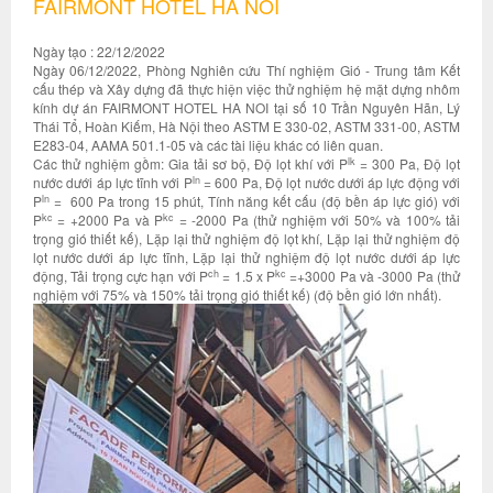
FAIRMONT HOTEL HA NOI
Ngày tạo : 22/12/2022
Ngày 06/12/2022, Phòng Nghiên cứu Thí nghiệm Gió - Trung tâm Kết
cấu thép và Xây dựng đã thực hiện việc thử nghiệm hệ mặt dựng nhôm
kính dự án FAIRMONT HOTEL HA NOI tại số 10 Trần Nguyên Hãn, Lý
Thái Tổ, Hoàn Kiếm, Hà Nội theo ASTM E 330-02, ASTM 331-00, ASTM
E283-04, AAMA 501.1-05 và các tài liệu khác có liên quan.
lk
Các thử nghiệm gồm: Gia tải sơ bộ, Độ lọt khí với P
= 300 Pa, Độ lọt
ln
nước dưới áp lực tĩnh với P
= 600 Pa, Độ lọt nước dưới áp lực động với
ln
P
= 600 Pa trong 15 phút, Tính năng kết cấu (độ bền áp lực gió) với
kc
kc
P
= +2000 Pa và P
= -2000 Pa (thử nghiệm với 50% và 100% tải
trọng gió thiết kế), Lặp lại thử nghiệm độ lọt khí, Lặp lại thử nghiệm độ
lọt nước dưới áp lực tĩnh, Lặp lại thử nghiệm độ lọt nước dưới áp lực
ch
kc
động, Tải trọng cực hạn với P
= 1.5 x P
=+3000 Pa và -3000 Pa (thử
nghiệm với 75% và 150% tải trọng gió thiết kế) (độ bền gió lớn nhất).