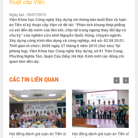
thuật cấp Viện
Ngày tạo : 09/07/2015
Viện Khoa học Công nghệ Xây dựng xin thông báo buổi Bảo vệ luận
án Tiến sĩ kỹ thuật cấp Viện về đề tài: “Phân tích khung thép phẳng
có xét đến độ mềm của liên kết, chịu tải trọng ngang thay đổi lặp có
chu kỳ” của nghiên cứu sinh Nguyễn Quốc Hùng, chuyên ngành:
Xây dựng công trình dân dụng và công nghiệp, mã số: 62.58.20.01.
Thời gian tổ chức: 8h30 ngày 27 tháng 8 năm 2010 (thứ sáu) Tại
phòng họp, Viện Khoa học Công nghệ Xây dựng, số 81 Trần Cung,
Phường Nghĩa Tân, Quận Cầu Giấy, Hà Nội. Kính mời các đồng chí
quan tâm đến dự.
CÁC TIN LIÊN QUAN
n
Hội đồng đánh giá luận án Tiến sĩ
Hội đồng đánh giá luận án Tiến sĩ
T