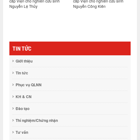
cấp Viện cho nghiên cứu sinh
cấp Viện cho nghiên cứu sinh
c
Nguyễn Lệ Thủy
Nguyễn Công Kiên
G
ng
t
TIN TỨC
Giới thiệu
Tin tức
Phục vụ QLNN
KH & CN
Đào tạo
Thí nghiệm/Chứng nhận
Tư vấn