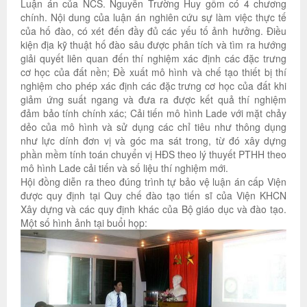
Luận án của NCS. Nguyễn Trường Huy gồm có 4 chương
chính. Nội dung của luận án nghiên cứu sự làm việc thực tế
của hố đào, có xét đến đầy đủ các yếu tố ảnh hưởng. Điều
kiện địa kỹ thuật hố đào sâu được phân tích và tìm ra hướng
giải quyết liên quan đến thí nghiệm xác định các đặc trưng
cơ học của đất nền; Đề xuất mô hình và chế tạo thiết bị thí
nghiệm cho phép xác định các đặc trưng cơ học của đất khi
giảm ứng suất ngang và đưa ra được kết quả thí nghiệm
đảm bảo tính chính xác; Cải tiến mô hình Lade với mặt chảy
dẻo của mô hình và sử dụng các chỉ tiêu như thông dụng
như lực dính đơn vị và góc ma sát trong, từ đó xây dựng
phần mềm tính toán chuyển vị HĐS theo lý thuyết PTHH theo
mô hình Lade cải tiến và số liệu thí nghiệm mới.
Hội đồng diễn ra theo đúng trình tự bảo vệ luận án cấp Viện
được quy định tại Quy chế đào tạo tiến sĩ của Viện KHCN
Xây dựng và các quy định khác của Bộ giáo dục và đào tạo.
Một số hình ảnh tại buổi họp: