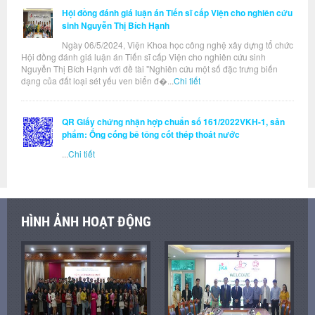
Hội đồng đánh giá luận án Tiến sĩ cấp Viện cho nghiên cứu
sinh Nguyễn Thị Bích Hạnh
Ngày 06/5/2024, Viện Khoa học công nghệ xây dựng tổ chức
Hội đồng đánh giá luận án Tiến sĩ cấp Viện cho nghiên cứu sinh
Nguyễn Thị Bích Hạnh với đề tài "Nghiên cứu một số đặc trưng biến
dạng của đất loại sét yếu ven biển đ�...
Chi tiết
QR Giấy chứng nhận hợp chuẩn số 161/2022VKH-1, sản
phẩm: Ống cống bê tông cốt thép thoát nước
...
Chi tiết
HÌNH ẢNH HOẠT ĐỘNG