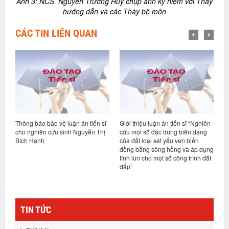
Ảnh 3: NCS. Nguyễn Trường Huy chụp ảnh kỷ niệm với Thày
hướng dẫn và các Thày bộ môn
CÁC TIN LIÊN QUAN
sĩ
Giới thiệu luận án tiến sĩ “Nghiên
Hội đồng đánh giá luận án Tiến sĩ
hị
cứu một số đặc trưng biến dạng
cấp Viện cho nghiên cứu sinh
của đất loại sét yếu ven biển
Nguyễn Lệ Thủy
đồng bằng sông hồng và áp dụng
tính lún cho một số công trình đất
đắp”
TIN TỨC