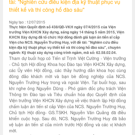
tài: "Nghiên cứu điều kiện địa kỹ thuật phục vụ
thiết kế và thi công hố đào sâu"
Ngày tạo : 12/07/2015
Thực hiện Quyết định số 438/QĐ-VKH ngày 07/4/2015 của Viện
trưởng Viện KHCN Xây dựng, sáng ngày 14 tháng 5 năm 2015, Viện
KHCN Xây dựng đã tổ chức Hội đồng đánh giá luận án tiến sĩ cấp
Viện cho NCS. Nguyễn Trường Huy, với đề tài: "Nghiên cứu điều
kiện địa kỹ thuật phục vụ thiết kế và thi công hố đào sâu", chuyên
ngành: Kỹ thuật xây dựng công trình ngầm, mã số: 62.58.02.04.
Tham dự buổi họp có Tiến sĩ Trịnh Việt Cường - Viện trưởng
- Chủ tịch Hội đồng Khoa học Đào tạo Viện KHCN Xây dựng,
các Ủy viên Hội đồng, các thầy hướng dẫn khoa học cùng
đông đảo khách mời và bạn bè đồng nghiệp của NCS.
Nguyễn Trường Huy trong và ngoài Viện. Tại buổi họp, sau
khi nghe ông Nguyễn Dũng - Phó giám đốc phụ trách Viện
Thông tin Đào tạo và Tiêu chuẩn hóa đọc Quyết định của
Viện trưởng Viện KHCN Xây dựng về việc thành lập Hội đồng
chấm luận án tiến sĩ cấp Viện của NCS. Nguyễn Trường Huy,
Chủ tịch Hội đồng- GS.TSKH. Nguyễn Văn Quảng đã điều
khiển cuộc họp. Sau đó, NCS. Nguyễn Trường Huy đã bảo
vệ luận án tiến sĩ của mình trước Hội đồng và các vị khách
mời.