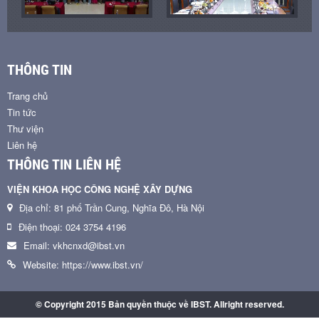
THÔNG TIN
Trang chủ
Tin tức
Thư viện
Liên hệ
THÔNG TIN LIÊN HỆ
VIỆN KHOA HỌC CÔNG NGHỆ XÂY DỰNG
Địa chỉ: 81 phố Trần Cung, Nghĩa Đô, Hà Nội
Điện thoại: 024 3754 4196
Email: vkhcnxd@ibst.vn
Website: https://www.ibst.vn/
© Copyright 2015 Bản quyền thuộc về IBST. Allright reserved.