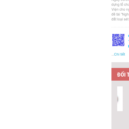
dựng tổ ch
Viện cho n
đề tài "Ng
đất loại sé
...
Chi tiết
ĐỐI 