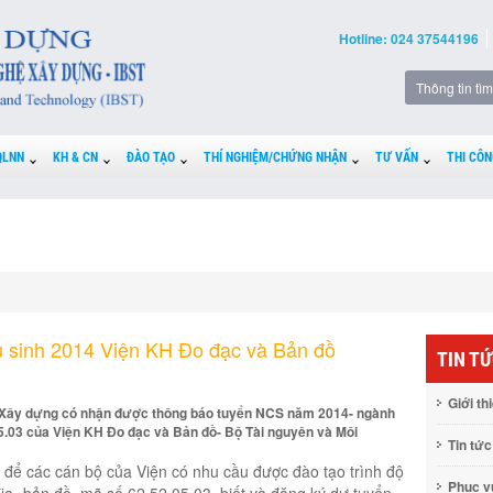
Hotline: 024 37544196
QLNN
KH & CN
ĐÀO TẠO
THÍ NGHIỆM/CHỨNG NHẬN
TƯ VẤN
THI CÔN
u sinh 2014 Viện KH Đo đạc và Bản đồ
TIN T
Giới th
 Xây dựng có nhận được thông báo tuyển NCS năm 2014- ngành
.05.03 của Viện KH Đo đạc và Bản đồ- Bộ Tài nguyên và Môi
Tin tức
để các cán bộ của Viện có nhu cầu được đào tạo trình độ
Phục 
địa- bản đồ, mã số 62.52.05.03, biết và đăng ký dự tuyển.