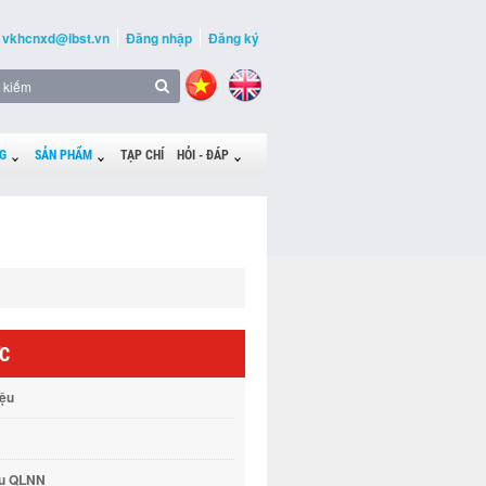
vkhcnxd@ibst.vn
Đăng nhập
Đăng ký
G
SẢN PHẨM
TẠP CHÍ
HỎI - ĐÁP
ỨC
iệu
vụ QLNN