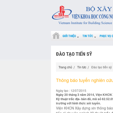
GIỚI THIỆU
TIN TỨC
PHỤC VỤ 
ĐÀO TẠO TIẾN SỸ
Trang chủ
Tin tức
Đào tạo tiến sỹ
Thông báo tuyển nghiên cứ
Ngày tạo : 12/07/2015
Ngày 20 tháng 3 năm 2014, Viện KHCN
Kỹ thuật trắc địa- bản đồ, mã số 62.52
trường với hình thức xét tuyển.
Viện KHCN Xây dựng xin thông báo 
tiến sĩ chuyên ngành Kỹ thuật trắc 