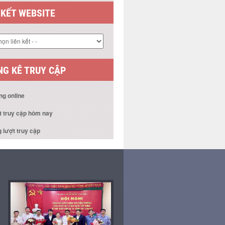
 KẾT WEBSITE
G KÊ TRUY CẬP
ng online
t truy cập hôm nay
 lượt truy cập