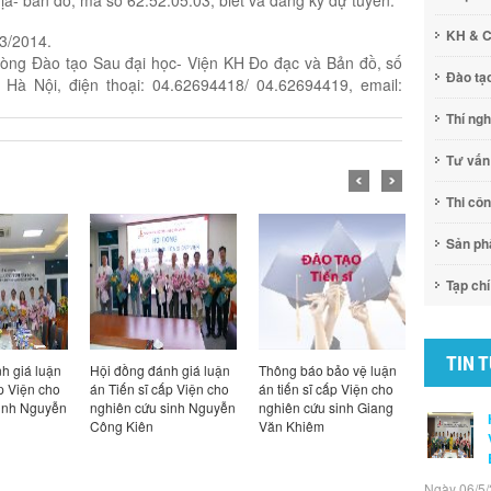
KH & 
/3/2014.
hòng Đào tạo Sau đại học- Viện KH Đo đạc và Bản đồ, số
Đào tạ
Hà Nội, điện thoại: 04.62694418/ 04.62694419, email:
Thí ng
Tư vấn
Thi cô
Sản p
Tạp chí
TIN 
h giá luận
Hội đồng đánh giá luận
Thông báo bảo vệ luận
Thông báo
p Viện cho
án Tiến sĩ cấp Viện cho
án tiến sĩ cấp Viện cho
án tiến sĩ
sinh Nguyễn
nghiên cứu sinh Nguyễn
nghiên cứu sinh Giang
nghiên cứ
Công Kiên
Văn Khiêm
Công Kiên
Ngày 06/5/