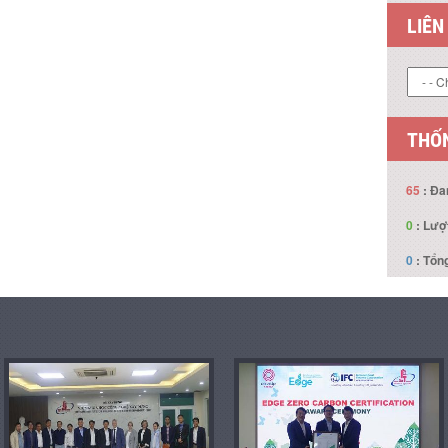
LIÊN
THỐN
65
: Đa
0
: Lượ
0
: Tổng