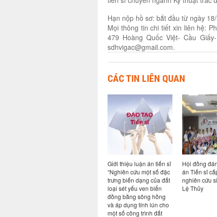
Hạn nộp hồ sơ: bắt đầu từ ngày 18
Mọi thông tin chi tiết xin liên hệ
: P
479 Hoàng Quốc Việt- Cầu Giấy- 
sdhvigac@gmail.com.
CÁC TIN LIÊN QUAN
giá luận
Thông báo bảo vệ luận
Giới thiệu luận án tiến sĩ
Hội đồng đán
Viện cho
án tiến sĩ cho nghiên
“Nghiên cứu một số đặc
án Tiến sĩ cấ
h Nguyễn
cứu sinh Nguyễn Thị
trưng biến dạng của đất
nghiên cứu 
Bích Hạnh
loại sét yếu ven biển
Lệ Thủy
đồng bằng sông hồng
và áp dụng tính lún cho
một số công trình đất