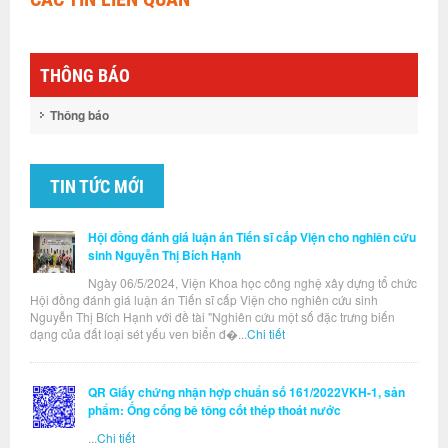
THÔNG BÁO
Thông báo
TIN TỨC MỚI
Hội đồng đánh giá luận án Tiến sĩ cấp Viện cho nghiên cứu
sinh Nguyễn Thị Bích Hạnh
Ngày 06/5/2024, Viện Khoa học công nghệ xây dựng tổ chức
Hội đồng đánh giá luận án Tiến sĩ cấp Viện cho nghiên cứu sinh
Nguyễn Thị Bích Hạnh với đề tài "Nghiên cứu một số đặc trưng biến
dạng của đất loại sét yếu ven biển đ�...
Chi tiết
QR Giấy chứng nhận hợp chuẩn số 161/2022VKH-1, sản
phẩm: Ống cống bê tông cốt thép thoát nước
...
Chi tiết