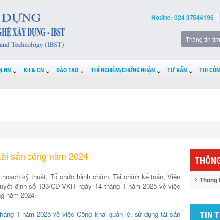
Hotline: 024 37544196
QLNN
KH & CN
ĐÀO TẠO
THÍ NGHIỆM/CHỨNG NHẬN
TƯ VẤN
THI CÔN
 tài sản công năm 2024
THÔNG
hoạch kỹ thuật, Tổ chức hành chính, Tài chính kế toán, Viện
Thông 
uyết định số 133/QĐ-VKH ngày 14 tháng 1 năm 2025 về việc
ông năm 2024.
áng 1 năm 2025 về việc Công khai quản lý, sử dụng tài sản
TIN 