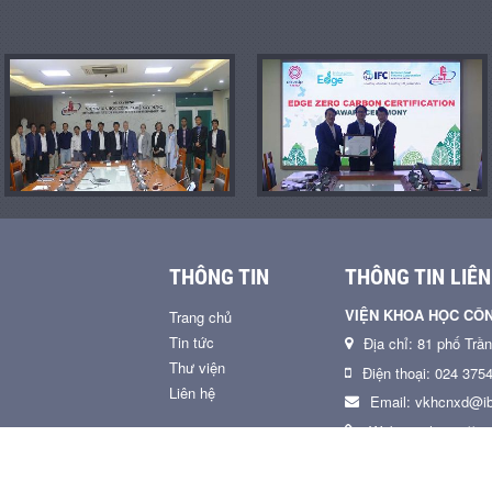
THÔNG TIN
THÔNG TIN LIÊN
VIỆN KHOA HỌC CÔ
Trang chủ
Tin tức
Địa chỉ: 81 phố Trầ
Thư viện
Điện thoại: 024 375
Liên hệ
Email: vkhcnxd@ib
Website: https://ww