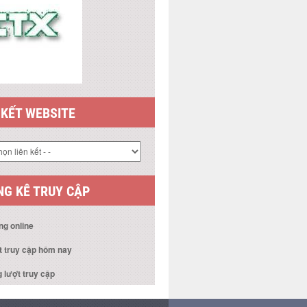
 KẾT WEBSITE
G KÊ TRUY CẬP
ng online
t truy cập hôm nay
 lượt truy cập