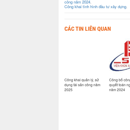
công năm 2024
.
Công khai tình hình đầu tư xây dựng
.
CÁC TIN LIÊN QUAN
ệc tổ
Tuyển dụng kỹ sư xây
Công khai quản lý, sử
Công bố côn
 tạo thí
dựng
dụng tài sản công năm
quyết toán n
 Quản lý
2025
năm 2024
m tại Hà