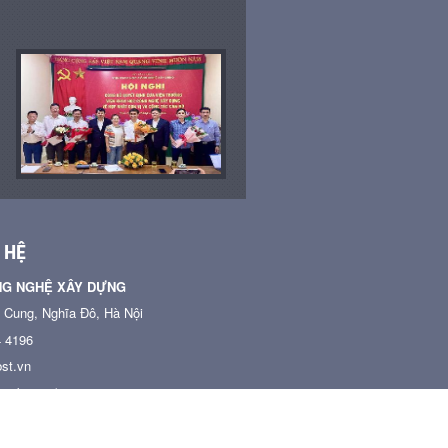
 HỆ
NG NGHỆ XÂY DỰNG
n Cung, Nghĩa Đô, Hà Nội
4 4196
st.vn
w.ibst.vn/