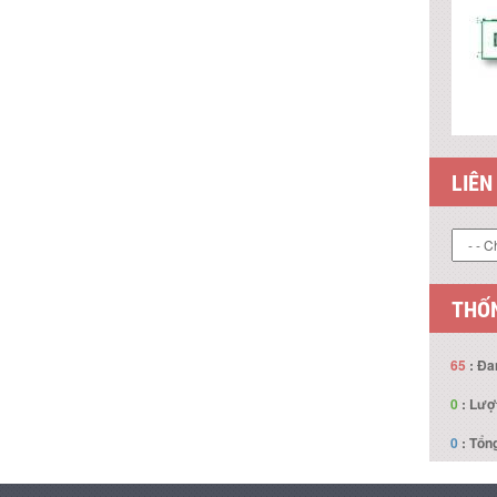
LIÊN
THỐN
65
: Đa
0
: Lượ
0
: Tổng