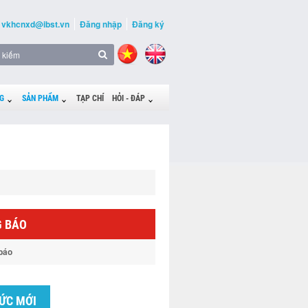
vkhcnxd@ibst.vn
Đăng nhập
Đăng ký
G
SẢN PHẨM
TẠP CHÍ
HỎI - ĐÁP
 BÁO
báo
TỨC MỚI