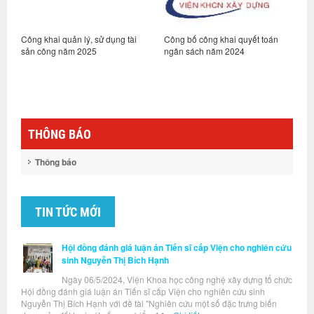
Công khai quản lý, sử dụng tài
Công bố công khai quyết toán
C
sản công năm 2025
ngân sách năm 2024
h
2
THÔNG BÁO
Thông báo
TIN TỨC MỚI
Hội đồng đánh giá luận án Tiến sĩ cấp Viện cho nghiên cứu
sinh Nguyễn Thị Bích Hạnh
Ngày 06/5/2024, Viện Khoa học công nghệ xây dựng tổ chức
Hội đồng đánh giá luận án Tiến sĩ cấp Viện cho nghiên cứu sinh
Nguyễn Thị Bích Hạnh với đề tài "Nghiên cứu một số đặc trưng biến