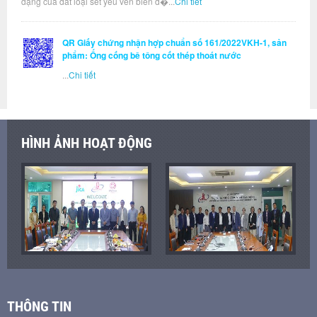
dạng của đất loại sét yếu ven biển đ�...
Chi tiết
QR Giấy chứng nhận hợp chuẩn số 161/2022VKH-1, sản
phẩm: Ống cống bê tông cốt thép thoát nước
...
Chi tiết
HÌNH ẢNH HOẠT ĐỘNG
THÔNG TIN