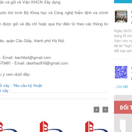
chuẩn và gửi về Viện KHCN Xây dựng
rước khi trình Bộ Khoa học và Công nghệ thẩm định và chính
 được gửi về địa chỉ hoặc qua thư điện tử theo các thông tin
Ngày 06/5/
dựng tổ ch
ân, quận Cầu Giấy, thành phố Hà Nội.
Viện cho n
đề tài "Ng
đất loại sé
- Email: bachibst@gmail.com
570481 - Email: daothao916@gmail.com
p ý xem dưới đây:
 xây - Yêu cầu kỹ thuật.
...
Chi tiết
i xây
ĐỐI 