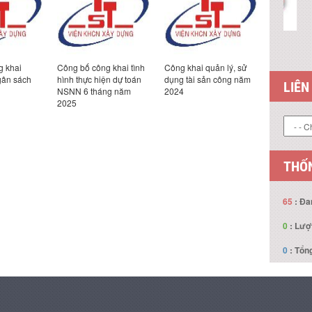
g khai
Công bố công khai tình
Công khai quản lý, sử
Công bố c
gân sách
hình thực hiện dự toán
dụng tài sản công năm
toán ngân
NSNN 6 tháng năm
2024
2024
2025
LIÊN
THỐN
65
: Đa
0
: Lượ
0
: Tổng