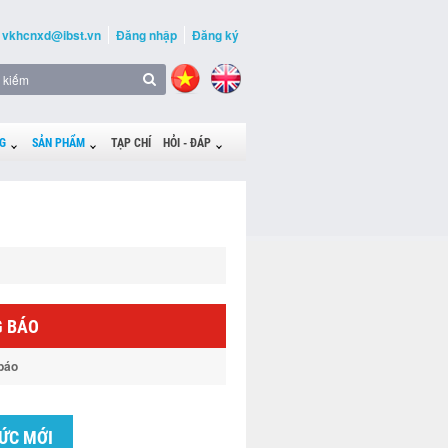
vkhcnxd@ibst.vn
Đăng nhập
Đăng ký
G
SẢN PHẨM
TẠP CHÍ
HỎI - ĐÁP
 BÁO
báo
TỨC MỚI