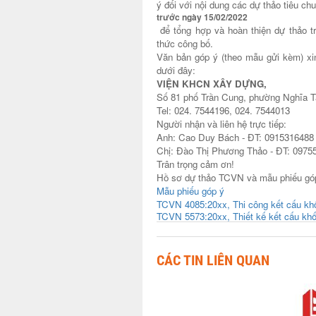
ý đối với nội dung các dự thảo tiêu 
trước ngày 15/02/2022
để tổng hợp và hoàn thiện dự thảo t
thức công bố.
Văn bản góp ý (theo mẫu gửi kèm) xin
dưới đây:
VIỆN KHCN XÂY DỰNG,
Số 81 phố Trần Cung, phường Nghĩa T
Tel: 024. 7544196, 024. 7544013
Người nhận và liên hệ trực tiếp:
Anh: Cao Duy Bách - ĐT: 0915316488 
Chị: Đào Thị Phương Thảo - ĐT: 0975
Trân trọng cảm ơn!
Hồ sơ dự thảo TCVN và mẫu phiếu gó
Mẫu phiếu góp ý
TCVN 4085:20xx, Thi công kết cấu khối
TCVN 5573:20xx, Thiết kế kết cấu khố
CÁC TIN LIÊN QUAN