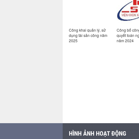
ệc tổ
Tuyển dụng kỹ sư xây
Công khai quản lý, sử
Công bố côn
 tạo thí
dựng
dụng tài sản công năm
quyết toán n
 Quản lý
2025
năm 2024
m tại Hà