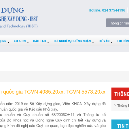
Hotline: 024 37544196
QLNN
KH & CN
ĐÀO TẠO
THÍ NGHIỆM/CHỨNG NHẬN
TƯ VẤN
THI CÔN
uẩn quốc gia TCVN 4085:20xx, TCVN 5573:20xx
THÔNG
huẩn năm 2019 do Bộ Xây dựng giao, Viện KHCN Xây dựng đã
Thông 
huẩn quốc gia về Kết cấu khối xây.
êu chuẩn và Quy chuẩn số 68/2006QH11 và Thông tư số
ủa Bộ Khoa học và Công nghệ Quy định chi tiết xây dựng và
ựng kính đề nghị các Quý cơ quan, bạn đọc nghiên cứu và góp
TIN 