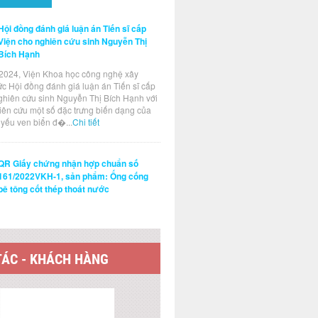
Hội đồng đánh giá luận án Tiến sĩ cấp
Viện cho nghiên cứu sinh Nguyễn Thị
Bích Hạnh
2024, Viện Khoa học công nghệ xây
ức Hội đồng đánh giá luận án Tiến sĩ cấp
ghiên cứu sinh Nguyễn Thị Bích Hạnh với
hiên cứu một số đặc trưng biến dạng của
t yếu ven biển đ�...
Chi tiết
QR Giấy chứng nhận hợp chuẩn số
161/2022VKH-1, sản phẩm: Ống cống
bê tông cốt thép thoát nước
TÁC - KHÁCH HÀNG