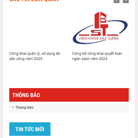
Công khai quản lý, sử dụng tài
Công bố công khai quyết toán
C
sản công năm 2025
ngân sách năm 2024
h
2
THÔNG BÁO
Thông báo
TIN TỨC MỚI