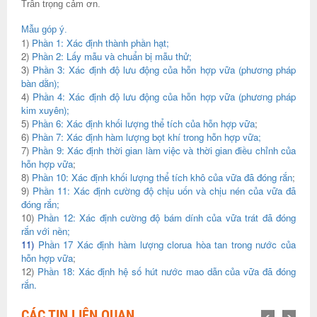
Trân trọng cảm ơn.
Mẫu góp ý.
1)
Phần 1:
Xác định thành phần hạt
;
2)
Phần 2:
Lấy mẫu và chuẩn bị mẫu thử
;
3)
Phần 3:
Xác định độ lưu động của hỗn hợp vữa (phương pháp
bàn dằn);
4)
Phần 4:
Xác định độ lưu động của hỗn hợp vữa (phương pháp
kim xuyên);
5)
Phần 6:
Xác định khối lượng thể tích của hỗn hợp vữa
;
6)
Phần 7:
Xác định hàm lượng bọt khí trong hỗn hợp vữa;
7)
Phần 9:
Xác định thời gian làm việc và thời gian điều chỉnh của
hỗn hợp vữa
;
8)
Phần 10:
Xác định khối lượng thể tích khô của vữa đã đóng rắn
;
9)
Phần 11:
Xác định cường độ chịu uốn và chịu nén của vữa đã
đóng rắn;
10)
Phần 12:
Xác định cường độ bám dính của vữa trát đã đóng
rắn với nền;
11)
Phần 17
Xác định hàm lượng clorua hòa tan trong nước của
hỗn hợp vữa
;
12)
Phần 18:
Xác định hệ số hút nước mao dẫn của vữa đã đóng
rắn.
CÁC TIN LIÊN QUAN