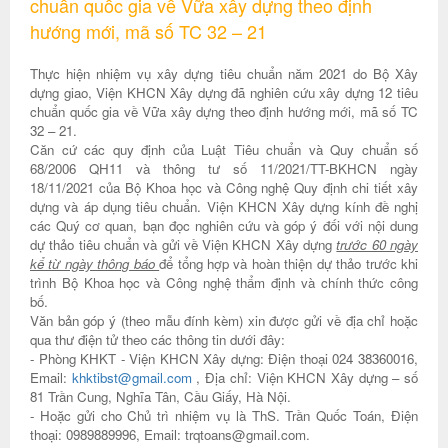
chuẩn quốc gia về Vữa xây dựng theo định
hướng mới, mã số TC 32 – 21
Thực hiện nhiệm vụ xây dựng tiêu chuẩn năm 2021 do Bộ Xây
dựng giao, Viện KHCN Xây dựng đã nghiên cứu xây dựng
12 tiêu
chuẩn quốc gia về Vữa xây dựng theo định hướng mới, mã số TC
32 – 21.
Căn cứ các quy định của Luật Tiêu chuẩn và Quy chuẩn số
68/2006 QH11 và thông tư số 11/2021/TT-BKHCN ngày
18/11/2021 của Bộ Khoa học và Công nghệ Quy định chi tiết xây
dựng và áp dụng tiêu chuẩn. Viện KHCN Xây dựng kính đề nghị
các Quý cơ quan, bạn đọc nghiên cứu và góp ý đối với nội dung
dự thảo tiêu chuẩn và gửi về Viện KHCN Xây dựng
trước 60 ngày
kể từ ngày thông báo
để tổng hợp và hoàn thiện dự thảo trước khi
trình Bộ Khoa học và Công nghệ thẩm định và chính thức công
bố.
Văn bản góp ý (theo mẫu đính kèm) xin được gửi về địa chỉ hoặc
qua thư điện tử theo các thông tin dưới đây:
- Phòng KHKT - Viện KHCN Xây dựng: Điện thoại 024 38360016,
Email:
khktibst@gmail.com
, Địa chỉ: Viện KHCN Xây dựng – số
81 Trần Cung, Nghĩa Tân, Cầu Giấy, Hà Nội.
- Hoặc gửi cho Chủ trì nhiệm vụ là ThS. Trần Quốc Toán, Điện
thoại: 0989889996, Email: trqtoans@gmail.com.