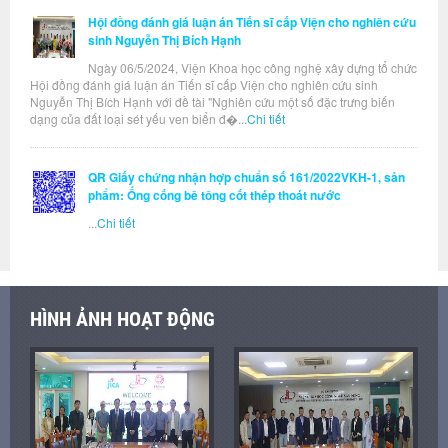
Hội đồng đánh giá luận án Tiến sĩ cấp Viện cho nghiên cứu
sinh Nguyễn Thị Bích Hạnh
Ngày 06/5/2024, Viện Khoa học công nghệ xây dựng tổ chức
Hội đồng đánh giá luận án Tiến sĩ cấp Viện cho nghiên cứu sinh
Nguyễn Thị Bích Hạnh với đề tài "Nghiên cứu một số đặc trưng biến
dạng của đất loại sét yếu ven biển đ�...
Chi tiết
QR Giấy chứng nhận hợp chuẩn số 161/2022VKH-1, sản
phẩm: Ống cống bê tông cốt thép thoát nước
...
Chi tiết
HÌNH ẢNH HOẠT ĐỘNG