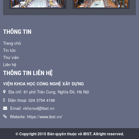
THÔNG TIN
Trang chủ
Tin tức
Thư viện
Liên hệ
THÔNG TIN LIÊN HỆ
VIỆN KHOA HỌC CÔNG NGHỆ XÂY DỰNG
Địa chỉ: 81 phố Trần Cung, Nghĩa Đô, Hà Nội
Điện thoại: 024 3754 4196
Email: vkhcnxd@ibst.vn
Website: https://www.ibst.vn/
© Copyright 2015 Bản quyền thuộc về IBST. Allright reserved.