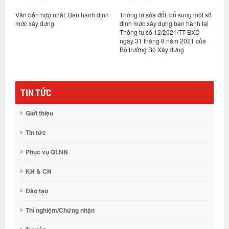
Văn bản hợp nhất: Ban hành định
Thông tư sửa đổi, bổ sung một số
N
à
mức xây dựng
định mức xây dựng ban hành tại
n
lý
Thông tư số 12/2021/TT-BXD
ngày 31 tháng 8 năm 2021 của
Bộ trưởng Bộ Xây dựng
TIN TỨC
Giới thiệu
Tin tức
Phục vụ QLNN
KH & CN
Đào tạo
Thí nghiệm/Chứng nhận