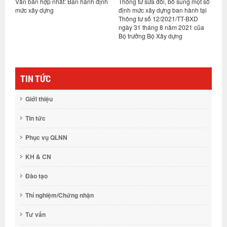
Văn bản hợp nhất: Ban hành định
Thông tư sửa đổi, bổ sung một số
N
à
mức xây dựng
định mức xây dựng ban hành tại
n
lý
Thông tư số 12/2021/TT-BXD
ngày 31 tháng 8 năm 2021 của
Bộ trưởng Bộ Xây dựng
TIN TỨC
Giới thiệu
Tin tức
Phục vụ QLNN
KH & CN
Đào tạo
Thí nghiệm/Chứng nhận
Tư vấn