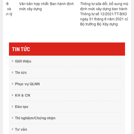
Văn bản hợp nhất: Ban hành định
Thông tư sửa đổi, bổ sung một số
N
à
mức xây dựng
định mức xây dựng ban hành tại
n
lý
Thông tư số 12/2021/TT-BXD
ngày 31 tháng 8 năm 2021 của
Bộ trưởng Bộ Xây dựng
TIN TỨC
Giới thiệu
Tin tức
Phục vụ QLNN
KH & CN
Đào tạo
Thí nghiệm/Chứng nhận
Tư vấn