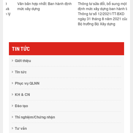
Văn bản hợp nhất: Ban hành định
Thông tư sửa đổi, bổ sung một số
N
à
mức xây dựng
định mức xây dựng ban hành tại
n
lý
Thông tư số 12/2021/TT-BXD
ngày 31 tháng 8 năm 2021 của
Bộ trưởng Bộ Xây dựng
TIN TỨC
Giới thiệu
Tin tức
Phục vụ QLNN
KH & CN
Đào tạo
Thí nghiệm/Chứng nhận
Tư vấn