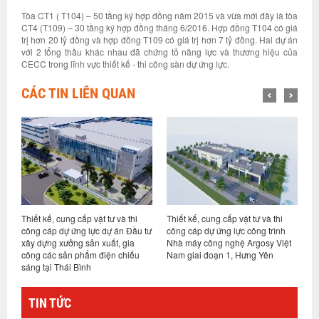
Tòa CT1 ( T104) – 50 tầng ký hợp đồng năm 2015 và vừa mới đây là tòa
CT4 (T109) – 30 tầng ký hợp đồng tháng 6/2016. Hợp đồng T104 có giá
trị hơn 20 tỷ đồng và hợp đồng T109 có giá trị hơn 7 tỷ đồng. Hai dự án
với 2 tổng thầu khác nhau đã chứng tỏ năng lực và thương hiệu của
CECC trong lĩnh vực thiết kế - thi công sàn dự ứng lực.
CÁC TIN LIÊN QUAN
Thiết kế, cung cấp vật tư và thi
Thiết kế, cung cấp vật tư và thi
C
ở
công cáp dự ứng lực dự án Đầu tư
công cáp dự ứng lực công trình
d
ộc
xây dựng xưởng sản xuất, gia
Nhà máy công nghệ Argosy Việt
S
công các sản phẩm điện chiếu
Nam giai đoạn 1, Hưng Yên
sáng tại Thái Bình
TIN TỨC