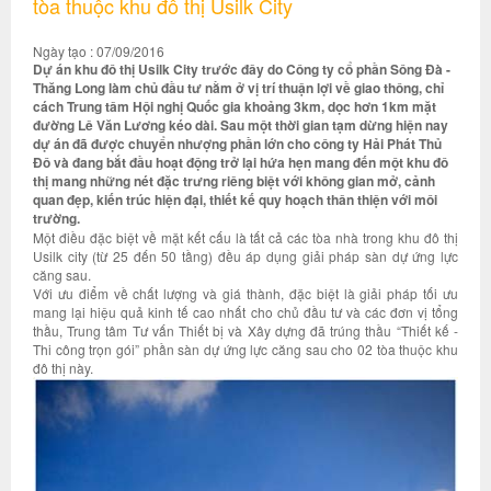
tòa thuộc khu đô thị Usilk City
Ngày tạo : 07/09/2016
Dự án khu đô thị Usilk City trước đây do Công ty cổ phần Sông Đà -
Thăng Long làm chủ đầu tư nằm ở vị trí thuận lợi về giao thông, chỉ
cách Trung tâm Hội nghị Quốc gia khoảng 3km, dọc hơn 1km mặt
đường Lê Văn Lương kéo dài. Sau một thời gian tạm dừng hiện nay
dự án đã được chuyển nhượng phần lớn cho công ty Hải Phát Thủ
Đô và đang bắt đầu hoạt động trở lại hứa hẹn mang đến một khu đô
thị mang những nét đặc trưng riêng biệt với không gian mở, cảnh
quan đẹp, kiến trúc hiện đại, thiết kế quy hoạch thân thiện với môi
trường.
Một điều đặc biệt về mặt kết cấu là tất cả các tòa nhà trong khu đô thị
Usilk city (từ 25 đến 50 tầng) đều áp dụng giải pháp sàn dự ứng lực
căng sau.
Với ưu điểm về chất lượng và giá thành, đặc biệt là giải pháp tối ưu
mang lại hiệu quả kinh tế cao nhất cho chủ đầu tư và các đơn vị tổng
thầu, Trung tâm Tư vấn Thiết bị và Xây dựng đã trúng thầu “Thiết kế -
Thi công trọn gói” phần sàn dự ứng lực căng sau cho 02 tòa thuộc khu
đô thị này.