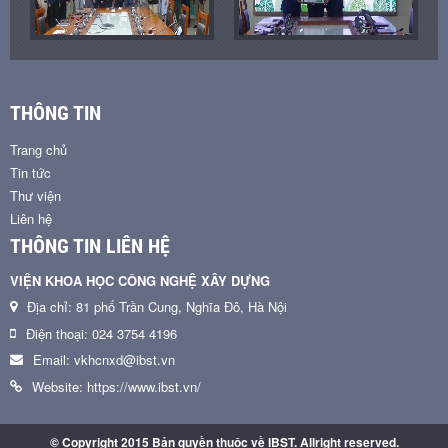
THÔNG TIN
Trang chủ
Tin tức
Thư viện
Liên hệ
THÔNG TIN LIÊN HỆ
VIỆN KHOA HỌC CÔNG NGHỆ XÂY DỰNG
Địa chỉ: 81 phố Trần Cung, Nghĩa Đô, Hà Nội
Điện thoại: 024 3754 4196
Email: vkhcnxd@ibst.vn
Website: https://www.ibst.vn/
© Copyright 2015 Bản quyền thuộc về IBST. Allright reserved.