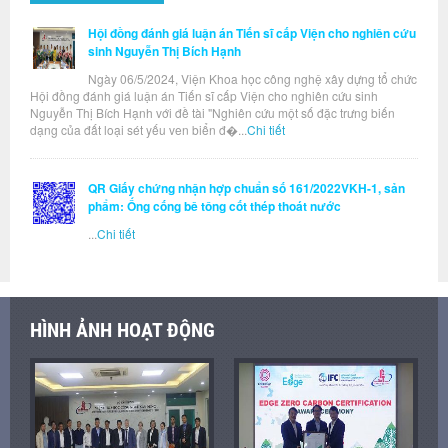
Hội đồng đánh giá luận án Tiến sĩ cấp Viện cho nghiên cứu
sinh Nguyễn Thị Bích Hạnh
Ngày 06/5/2024, Viện Khoa học công nghệ xây dựng tổ chức
Hội đồng đánh giá luận án Tiến sĩ cấp Viện cho nghiên cứu sinh
Nguyễn Thị Bích Hạnh với đề tài "Nghiên cứu một số đặc trưng biến
dạng của đất loại sét yếu ven biển đ�...
Chi tiết
QR Giấy chứng nhận hợp chuẩn số 161/2022VKH-1, sản
phẩm: Ống cống bê tông cốt thép thoát nước
...
Chi tiết
HÌNH ẢNH HOẠT ĐỘNG