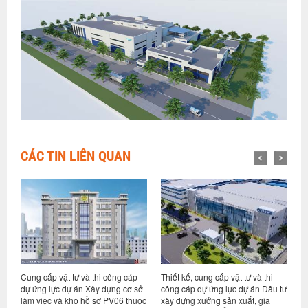
CÁC TIN LIÊN QUAN
Cung cấp vật tư và thi công cáp
Thiết kế, cung cấp vật tư và thi
Cun
dự ứng lực dự án Xây dựng cơ sở
công cáp dự ứng lực dự án Đầu tư
dự 
làm việc và kho hồ sơ PV06 thuộc
xây dựng xưởng sản xuất, gia
San