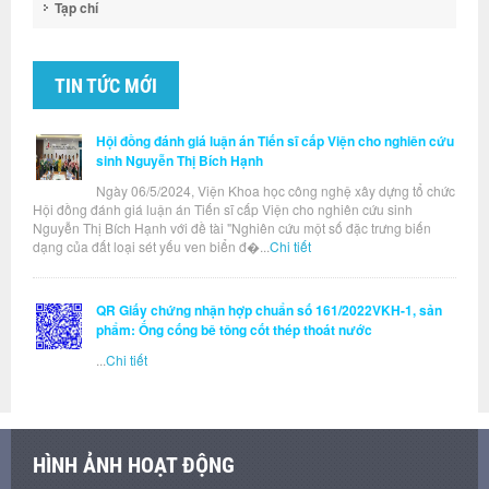
Tạp chí
TIN TỨC MỚI
Hội đồng đánh giá luận án Tiến sĩ cấp Viện cho nghiên cứu
sinh Nguyễn Thị Bích Hạnh
Ngày 06/5/2024, Viện Khoa học công nghệ xây dựng tổ chức
Hội đồng đánh giá luận án Tiến sĩ cấp Viện cho nghiên cứu sinh
Nguyễn Thị Bích Hạnh với đề tài "Nghiên cứu một số đặc trưng biến
dạng của đất loại sét yếu ven biển đ�...
Chi tiết
QR Giấy chứng nhận hợp chuẩn số 161/2022VKH-1, sản
phẩm: Ống cống bê tông cốt thép thoát nước
...
Chi tiết
HÌNH ẢNH HOẠT ĐỘNG