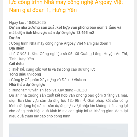
lực công trình Nhà máy công nghệ Argosy Việt
Nam giai đoạn 1, Hưng Yên
Ngày tạo : 18/06/2025
Dự án nhà xưởng sản xuất kết hợp văn phòng bao gồm 3 tầng và
mái, diện tích khu vực sàn dự ứng lực 13.495 m2
Dự án
: Công trình Nhà máy công nghệ Argosy Việt Nam giai đoạn 1
Địa điểm
: Lô CN03.1, Khu Công nghiệp số 05, Xã Quảng Lãng, Huyện Ân Thi,
Tỉnh Hưng Yên
Gói thầu
: Thiết kế, cung cấp vật tư và thi công cáp dự ứng lực
Tổng thầu thi công
: Công ty Cổ phần Xây dựng và Đầu tư Visicon
Nhà thầu dự ứng lực
: Trung tâm tư vấn Thiết bị và Xây dựng - CECC
Dự án nhà xưởng sản xuất kết hợp văn phòng bao gồm 3 tầng và mái,
2
diện tích khu vực sàn dự ứng lực 13.495 m
. Giải pháp kết cấu công
trình sử dụng hệ dầm - sàn dự ứng lực vượt nhịp lớn không chỉ mang lại
cho công trình hiệu quả kinh tế mà còn giúp tối ưu không gian, đem lại
hiệu quả thẩm mỹ cao cho công trình.