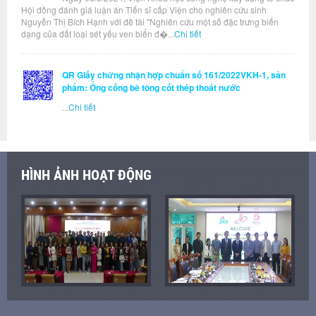
Hội đồng đánh giá luận án Tiến sĩ cấp Viện cho nghiên cứu sinh
Nguyễn Thị Bích Hạnh với đề tài "Nghiên cứu một số đặc trưng biến
dạng của đất loại sét yếu ven biển đ�...
Chi tiết
QR Giấy chứng nhận hợp chuẩn số 161/2022VKH-1, sản
phẩm: Ống cống bê tông cốt thép thoát nước
...
Chi tiết
HÌNH ẢNH HOẠT ĐỘNG