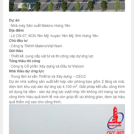
Dự án
: Nhà máy Sản xuất Makino Hưng Yên
Địa điểm
: Lô CN-07, KCN Yên Mỹ, huyện Yên Mỹ, tỉnh Hưng Yên
Chủ đầu tư
: Công ty TNHH MakinoViệt Nam
Gói thầu
: Thiết kế, cung cấp vật tư và thi công cáp dự ứng lực
Tổng thầu thi công
: Công ty Cổ phần Xây dựng và Đầu tư Visicon
Nhà thầu dự ứng lực
: Trung tâm tư vấn Thiết bị và Xây dựng – CECC
Dự án nhà xưởng sản xuất kết hợp văn phòng bao gồm 2 tầng và mái,
2
diện tích khu vực sàn dự ứng lực 4.100 m
. Giải pháp kết cấu công trình
sử dụng hệ dầm - sàn dự ứng lực vượt nhịp lớn không chỉ mang lại cho
công trình hiệu quả kinh tế mà còn giúp tối ưu không gian, đem lại hiệu
quả thẩm mỹ cao cho công trình.