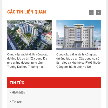
CÁC TIN LIÊN QUAN
áp
Cung cấp vật tư và thi công cáp
Thiết kế, cung cấp vật tư và thi
a
dự ứng lực dự án Xây dựng cơ sở
công cáp dự ứng lực dự án Đầu tư
làm việc và kho hồ sơ PV06 thuộc
xây dựng xưởng sản xuất, gia
Công an thành phố Hà Nội
công các sản phẩm điện chiếu
sáng tại Thái Bình
TIN TỨC
Giới thiệu
Tin tức