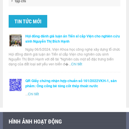
Tạp chí
TIN TỨC MỚI
Hội đồng đánh giá luận án Tiến sĩ cấp Viện cho nghiên cứu
sinh Nguyễn Thị Bích Hạnh
Ngày 06/5/2024, Viện Khoa học công nghệ xây dựng tổ chức
Hội đồng đánh giá luận án Tiến sĩ cấp Viện cho nghiên cứu sinh
Nguyễn Thị Bích Hạnh với đề tài "Nghiên cứu một số đặc trưng biến
dạng của đất loại sét yếu ven biển đ�...
Chi tiết
QR Giấy chứng nhận hợp chuẩn số 161/2022VKH-1, sản
phẩm: Ống cống bê tông cốt thép thoát nước
...
Chi tiết
HÌNH ẢNH HOẠT ĐỘNG