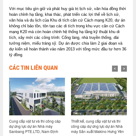
Với mục tiêu gìn giữ và phát huy giá trị lịch sử, văn hóa đồng thời
hoàn chỉnh hạ tầng, khai thác, phát triển các lợi thế về lịch sử,
văn hóa và du lịch của Khu di tích căn cứ Cách mạng K20, dự án
không chỉ bảo tồn, tôn tạo các di tích trong khu vực căn cứ Cách
mạng K20 mà còn hoàn chỉnh hệ thống hạ tầng kỹ thuật khu di
tích, xây mới các công trình: Cổng làng, nhà truyền thống, đài
tưởng niệm, miếu tráng sỹ. Dự án được chia làm 2 giai đoạn và
dự kiến sẽ hoàn thành vào năm 2013 với tổng mức đầu tư hơn 36
tỷ đồng.
CÁC TIN LIÊN QUAN
 thi công cáp
Thiết kế, cung cấp vật tư và thi
Thiết kế, cung cấp vật tư v
 Nhà máy
công cáp dự ứng lực dự án Nhà
công hạng mục “Cáp dự ứ
, Nam Định
máy Sản xuất Makino Hưng Yên
cho Dự án “Nhà máy Qua