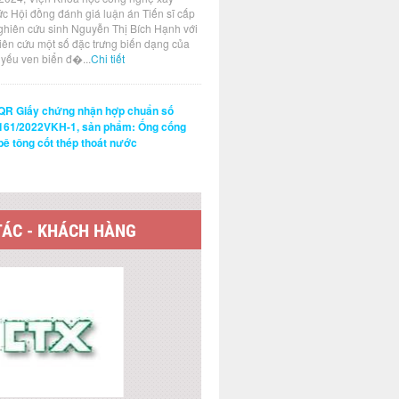
ức Hội đồng đánh giá luận án Tiến sĩ cấp
ghiên cứu sinh Nguyễn Thị Bích Hạnh với
hiên cứu một số đặc trưng biến dạng của
t yếu ven biển đ�...
Chi tiết
QR Giấy chứng nhận hợp chuẩn số
161/2022VKH-1, sản phẩm: Ống cống
bê tông cốt thép thoát nước
TÁC - KHÁCH HÀNG