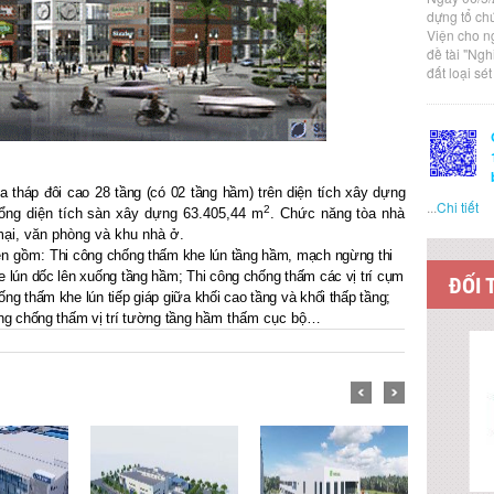
dựng tổ ch
Viện cho n
đề tài "Ng
đất loại sé
 tháp đôi cao 28 tầng (có 02 tầng hầm) trên diện tích xây dựng
...
Chi tiết
2
ổng diện tích sàn xây dựng 63.405,44 m
. Chức năng tòa nhà
ại, văn phòng và khu nhà ở.
rên gồm:
Thi công chống thấm khe lún tầng hầm, mạch ngừng thi
 lún dốc lên xuống tầng hầm; Thi công chống thấm các vị trí cụm
ĐỐI 
g thấm khe lún tiếp giáp giữa khối cao tầng và khối thấp tầng;
ng chống thấm vị trí tường tầng hầm
thấm cục bộ…