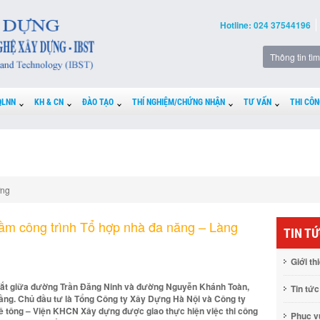
Hotline: 024 37544196
QLNN
KH & CN
ĐÀO TẠO
THÍ NGHIỆM/CHỨNG NHẬN
TƯ VẤN
THI CÔN
ựng
ầm công trình Tổ hợp nhà đa năng – Làng
TIN T
Giới th
iao cắt giữa đường Trần Đăng Ninh và đường Nguyễn Khánh Toàn,
Tin tức
 tầng. Chủ đầu tư là Tổng Công ty Xây Dựng Hà Nội và Công ty
 tông – Viện KHCN Xây dựng được giao thực hiện việc thi công
Phục 