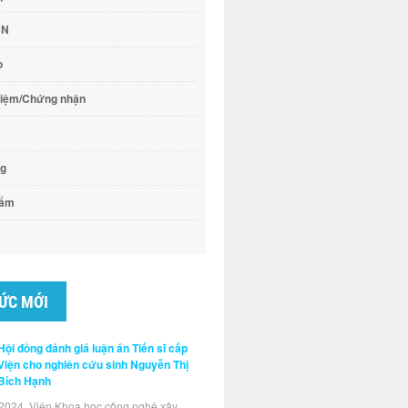
CN
o
hiệm/Chứng nhận
ng
hẩm
TỨC MỚI
Hội đồng đánh giá luận án Tiến sĩ cấp
Viện cho nghiên cứu sinh Nguyễn Thị
Bích Hạnh
2024, Viện Khoa học công nghệ xây