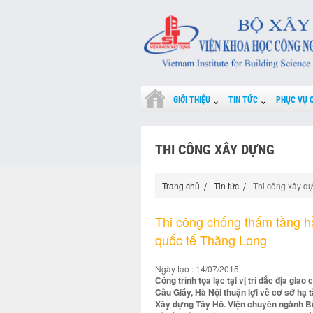
GIỚI THIỆU
TIN TỨC
PHỤC VỤ 
THI CÔNG XÂY DỰNG
Trang chủ
Tin tức
Thi công xây d
Thi công chống thấm tầng h
quốc tế Thăng Long
Ngày tạo : 14/07/2015
Công trình tọa lạc tại vị trí đắc địa g
Cầu Giấy, Hà Nội thuận lợi về cơ sở hạ
Xây dựng Tây Hồ. Viện chuyên ngành Bê