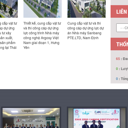
LIÊN
g cấp vật tư
Thiết kế, cung cấp vật tư
Cung cấp vật tư và thi
Thiết kế, c
cáp dự ứng
và thi công cáp dự ứng
công cáp dự ứng lực dự
và thi côn
u tư xây
lực công trình Nhà máy
án Nhà máy Sanbang
lực dự án
ản xuất,
công nghệ Argosy Việt
PTE.LTD, Nam Định
xuất Maki
 sản phẩm
Nam giai đoạn 1, Hưng
ng tại Thái
Yên
THỐN
65
: Đa
0
: Lượ
0
: Tổng