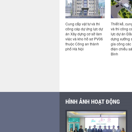
và thi
Cung cấp vật tư và thi
Cung cấp vật tư và thi
Thiết kế, cun
g lực dự
công cáp dự ứng lực dự
công cáp dự ứng lực dự
và thi công 
mại dịch
án Xây dựng tòa nhà
án Xây dựng cơ sở làm
lực dự án Đầ
thái Phú
giảng đường trung tâm
việc và kho hồ sơ PV06
dựng xưởng s
Trường Đại học Thương
thuộc Công an thành
gia công các
mại
phố Hà Nội
điện chiếu sá
Bình
HÌNH ẢNH HOẠT ĐỘNG