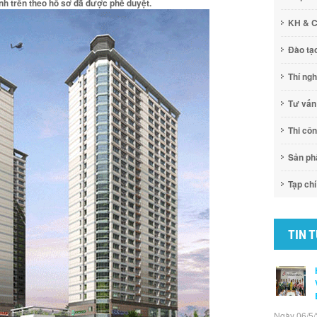
nh trên theo hồ sơ đã được phê duyệt.
KH & 
Đào tạ
Thí ng
Tư vấn
Thi cô
Sản p
Tạp chí
TIN 
Ngày 06/5/