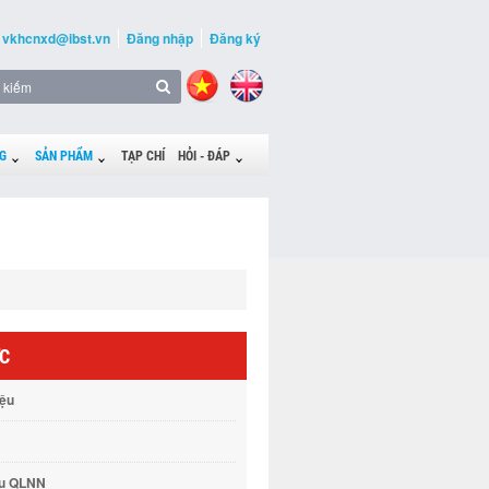
vkhcnxd@ibst.vn
Đăng nhập
Đăng ký
G
SẢN PHẨM
TẠP CHÍ
HỎI - ĐÁP
ỨC
iệu
vụ QLNN