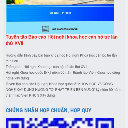
Tuyển tập Báo cáo Hội nghị khoa học cán bộ trẻ lần
thứ XVII
Hướng dẫn trình bày bài báo khoa học Hội nghị Khoa học cán bộ trẻ lần
thứ XVII
Thông báo Hội nghị Khoa học cán bộ trẻ lần thứ XVII
Hội nghị Khoa học quốc tế kỷ niệm 60 năm thành lập Viện Khoa học công
nghệ xây dựng
Tuyển tập báo cáo Hội nghị Khoa học quốc tế “KHOA HỌC VÀ CÔNG
NGHỆ XÂY DỰNG HƯỚNG TỚI PHÁT TRIỂN BỀN VỮNG” kỷ niệm 60 năm
thành lập Viện KHCN Xây dựng
CHỨNG NHẬN HỢP CHUẨN, HỢP QUY