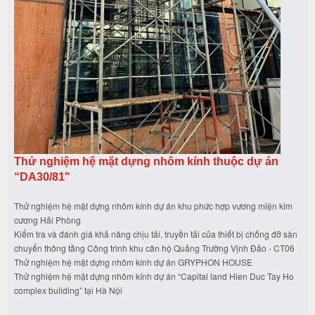
Thử nghiệm hệ mặt dựng nhôm kính thuộc dự án
“DA30/81"
Thử nghiệm hệ mặt dựng nhôm kính dự án khu phức hợp vương miện kim
cương Hải Phòng
Kiểm tra và đánh giá khả năng chịu tải, truyền tải của thiết bị chống đỡ sàn
chuyển thông tầng Công trình khu căn hộ Quảng Trường Vịnh Đảo - CT06
Thử nghiệm hệ mặt dựng nhôm kính dự án GRYPHON HOUSE
Thử nghiệm hệ mặt dựng nhôm kính dự án “Capital land Hien Duc Tay Ho
complex buliding” tại Hà Nội