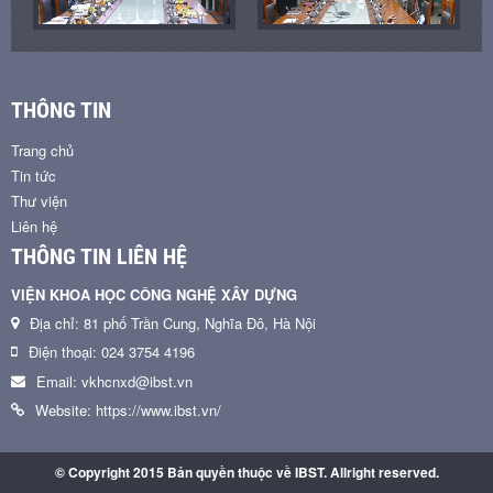
THÔNG TIN
Trang chủ
Tin tức
Thư viện
Liên hệ
THÔNG TIN LIÊN HỆ
VIỆN KHOA HỌC CÔNG NGHỆ XÂY DỰNG
Địa chỉ: 81 phố Trần Cung, Nghĩa Đô, Hà Nội
Điện thoại: 024 3754 4196
Email: vkhcnxd@ibst.vn
Website: https://www.ibst.vn/
© Copyright 2015 Bản quyền thuộc về IBST. Allright reserved.