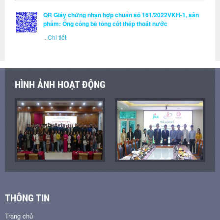
QR Giấy chứng nhận hợp chuẩn số 161/2022VKH-1, sản
phẩm: Ống cống bê tông cốt thép thoát nước
...
Chi tiết
HÌNH ẢNH HOẠT ĐỘNG
THÔNG TIN
Trang chủ