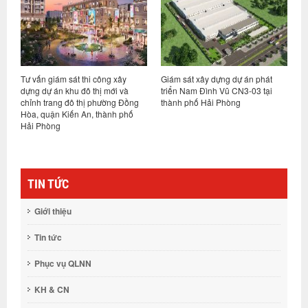
xây
Giám sát xây dựng dự án phát
Tư vấn giám sát thi công và cung
i và
triển Nam Đình Vũ CN3-03 tại
cấp, lắp đặt thiết bị dự án Đầu tư
g Đồng
thành phố Hải Phòng
xây dựng cơ sở 2 Trường Đại học
h phố
Luật Hà Nội tại Bắc Ninh
TIN TỨC
Giới thiệu
Tin tức
Phục vụ QLNN
KH & CN