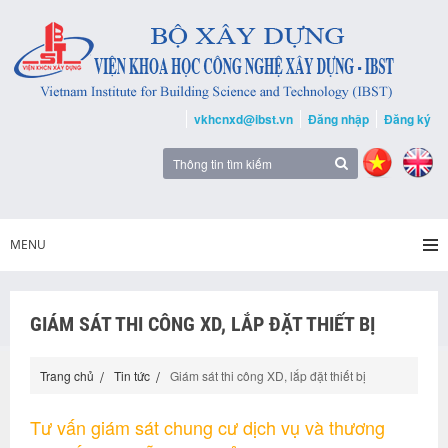
vkhcnxd@ibst.vn
Đăng nhập
Đăng ký
MENU
GIÁM SÁT THI CÔNG XD, LẮP ĐẶT THIẾT BỊ
Trang chủ
Tin tức
Giám sát thi công XD, lắp đặt thiết bị
Tư vấn giám sát chung cư dịch vụ và thương