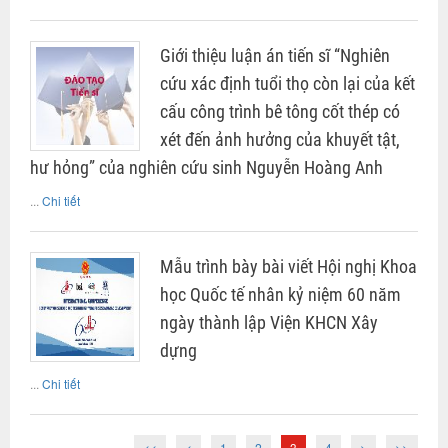
Giới thiệu luận án tiến sĩ “Nghiên
cứu xác định tuổi thọ còn lại của kết
cấu công trình bê tông cốt thép có
xét đến ảnh hưởng của khuyết tật,
hư hỏng” của nghiên cứu sinh Nguyễn Hoàng Anh
...
Chi tiết
Mẫu trình bày bài viết Hội nghị Khoa
học Quốc tế nhân kỷ niệm 60 năm
ngày thành lập Viện KHCN Xây
dựng
...
Chi tiết
<<
<
1
2
3
4
>
>>