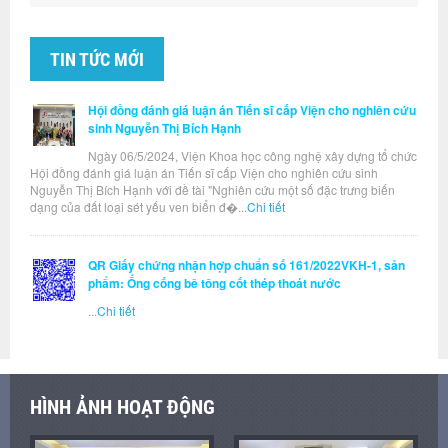
TIN TỨC MỚI
Hội đồng đánh giá luận án Tiến sĩ cấp Viện cho nghiên cứu
sinh Nguyễn Thị Bích Hạnh
Ngày 06/5/2024, Viện Khoa học công nghệ xây dựng tổ chức
Hội đồng đánh giá luận án Tiến sĩ cấp Viện cho nghiên cứu sinh
Nguyễn Thị Bích Hạnh với đề tài "Nghiên cứu một số đặc trưng biến
dạng của đất loại sét yếu ven biển đ�...
Chi tiết
QR Giấy chứng nhận hợp chuẩn số 161/2022VKH-1, sản
phẩm: Ống cống bê tông cốt thép thoát nước
...
Chi tiết
HÌNH ẢNH HOẠT ĐỘNG