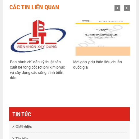
CÁC TIN LIÊN QUAN
Ban hành chỉ dẫn kỹ thuật sản
Mời góp ý dự thảo tiêu chuẩn
M
xuất bê tông cốt sợi phi kim phục
quốc gia
q
hệ
vụ xây dựng các công trình biển,
-
đảo
TIN TỨC
Giới thiệu
Tin tức