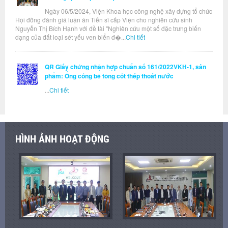
Ngày 06/5/2024, Viện Khoa học công nghệ xây dựng tổ chức
Hội đồng đánh giá luận án Tiến sĩ cấp Viện cho nghiên cứu sinh
Nguyễn Thị Bích Hạnh với đề tài "Nghiên cứu một số đặc trưng biến
dạng của đất loại sét yếu ven biển đ�...
Chi tiết
QR Giấy chứng nhận hợp chuẩn số 161/2022VKH-1, sản
phẩm: Ống cống bê tông cốt thép thoát nước
...
Chi tiết
HÌNH ẢNH HOẠT ĐỘNG