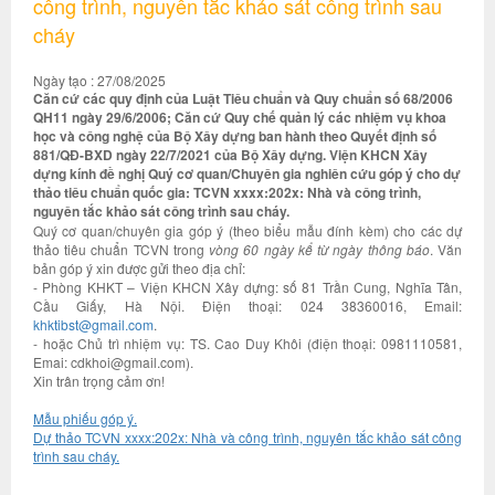
công trình, nguyên tắc khảo sát công trình sau
cháy
Ngày tạo : 27/08/2025
Căn cứ các quy định của Luật Tiêu chuẩn và Quy chuẩn số 68/2006
QH11 ngày 29/6/2006; Căn cứ Quy chế quản lý các nhiệm vụ khoa
học và công nghệ của Bộ Xây dựng ban hành theo Quyết định số
881/QĐ-BXD ngày 22/7/2021 của Bộ Xây dựng. Viện KHCN Xây
dựng kính đề nghị Quý cơ quan/Chuyên gia nghiên cứu góp ý cho dự
thảo tiêu chuẩn quốc gia: TCVN xxxx:202x: Nhà và công trình,
nguyên tắc khảo sát công trình sau cháy.
Quý cơ quan/chuyên gia góp ý (theo biểu mẫu đính kèm) cho các dự
thảo tiêu chuẩn TCVN trong
vòng 60 ngày kể từ ngày thông báo
. Văn
bản góp ý xin được gửi theo địa chỉ:
- Phòng KHKT – Viện KHCN Xây dựng: số 81 Trần Cung, Nghĩa Tân,
Cầu Giấy, Hà Nội. Điện thoại: 024 38360016, Email:
khktibst@gmail.com
.
- hoặc Chủ trì nhiệm vụ: TS. Cao Duy Khôi (điện thoại: 0981110581,
Emai: cdkhoi@gmail.com).
Xin trân trọng cảm ơn!
Mẫu phiếu góp ý.
Dự thảo TCVN xxxx:202x: Nhà và công trình, nguyên tắc khảo sát công
trình sau cháy.