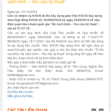
vách kính – Yêu cầu kỹ thuật”
Ngày tạo : 01/10/2024
Căn cứ nhiệm vụ KHCN do Bộ Xây dựng giao Viện KHCN Xây dựng
theo Hợp đồng KHCN số: 55/HĐKHCN ký ngày 03/06/2019 về việc
Biên soạn tiêu chuẩn quốc gia “Hệ vách kính – Yêu cầu kỹ thuật”,
mã số TC 07-19.
Căn cứ các quy định của Luật Tiêu chuẩn và Quy chuẩn số
68/2006QH11 ngày 29/6/2006; Căn cứ thông tư số 11/2021/TT-
BKH&CN ngày 18/11/2021 của Bộ KH&CN quy định chi tiết xây dựng
và áp dụng tiêu chuẩn, Viện KHCN Xây dựng kính đề nghị Quý cơ
quan/Chuyên gia nghiên cứu góp ý cho Dự thảo tiêu chuẩn “TCVN
xxx:202x Hệ vách kính – Yêu cầu kỹ thuật” trong vòng 60 ngày để Viện
tiếp thu, hoàn chỉnh hồ sơ trình thẩm định.
Bản góp ý (theo biểu mẫu gửi kèm) xin được gửi về:
- Phòng KHKT – Viện KHCN Xây dựng: số 81 Trần Cung, Nghĩa Tân,
Cầu Giấy, Hà Nội. Điện thoại: 024 38360016, Email:
khktibst@gmail.com.
- Hoặc Chủ trì nhiệm vụ: TS. Vũ Thành Trung, Điện thoại: 0966437975,
Email: trungvuthanh1975@gmail.com.
Xin chân thành cám ơn!
Dự thảo tiêu chuẩn.
Mẫu góp ý dự thảo.
CÁC TIN LIÊN QUAN