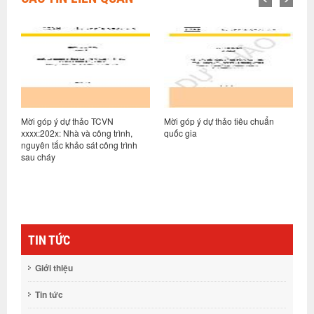
Mời góp ý dự thảo TCVN
Mời góp ý dự thảo tiêu chuẩn
M
c
xxxx:202x: Nhà và công trình,
quốc gia
q
,
nguyên tắc khảo sát công trình
sau cháy
TIN TỨC
Giới thiệu
Tin tức