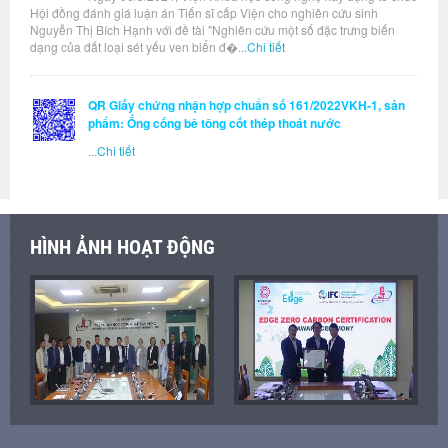
Hội đồng đánh giá luận án Tiến sĩ cấp Viện cho nghiên cứu sinh
Nguyễn Thị Bích Hạnh với đề tài "Nghiên cứu một số đặc trưng biến
dạng của đất loại sét yếu ven biển đ�...
Chi tiết
QR Giấy chứng nhận hợp chuẩn số 161/2022VKH-1, sản
phẩm: Ống cống bê tông cốt thép thoát nước
...
Chi tiết
HÌNH ẢNH HOẠT ĐỘNG