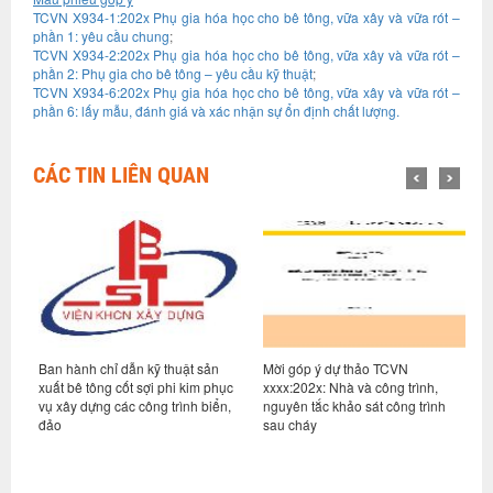
TCVN X934-1:202x Phụ gia hóa học cho bê tông, vữa xây và vữa rót –
phần 1: yêu cầu chung
;
TCVN X934-2:202x Phụ gia hóa học cho bê tông, vữa xây và vữa rót –
phần 2: Phụ gia cho bê tông – yêu cầu kỹ thuật
;
TCVN X934-6:202x Phụ gia hóa học cho bê tông, vữa xây và vữa rót –
phần 6: lấy mẫu, đánh giá và xác nhận sự ổn định chất lượng.
CÁC TIN LIÊN QUAN
Ban hành chỉ dẫn kỹ thuật sản
Mời góp ý dự thảo TCVN
M
xuất bê tông cốt sợi phi kim phục
xxxx:202x: Nhà và công trình,
q
hệ
vụ xây dựng các công trình biển,
nguyên tắc khảo sát công trình
-
đảo
sau cháy