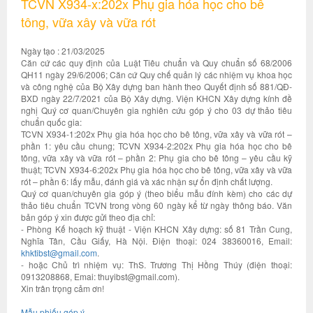
TCVN X934-x:202x Phụ gia hóa học cho bê
tông, vữa xây và vữa rót
Ngày tạo : 21/03/2025
Căn cứ các quy định của Luật Tiêu chuẩn và Quy chuẩn số 68/2006
QH11 ngày 29/6/2006; Căn cứ Quy chế quản lý các nhiệm vụ khoa học
và công nghệ của Bộ Xây dựng ban hành theo Quyết định số 881/QĐ-
BXD ngày 22/7/2021 của Bộ Xây dựng. Viện KHCN Xây dựng kính đề
nghị Quý cơ quan/Chuyên gia nghiên cứu góp ý cho 03 dự thảo tiêu
chuẩn quốc gia:
TCVN X934-1:202x Phụ gia hóa học cho bê tông, vữa xây và vữa rót –
phần 1: yêu cầu chung; TCVN X934-2:202x Phụ gia hóa học cho bê
tông, vữa xây và vữa rót – phần 2: Phụ gia cho bê tông – yêu cầu kỹ
thuật; TCVN X934-6:202x Phụ gia hóa học cho bê tông, vữa xây và vữa
rót – phần 6: lấy mẫu, đánh giá và xác nhận sự ổn định chất lượng.
Quý cơ quan/chuyên gia góp ý (theo biểu mẫu đính kèm) cho các dự
thảo tiêu chuẩn TCVN trong vòng 60 ngày kể từ ngày thông báo. Văn
bản góp ý xin được gửi theo địa chỉ:
- Phòng Kế hoạch kỹ thuật - Viện KHCN Xây dựng: số 81 Trần Cung,
Nghĩa Tân, Cầu Giấy, Hà Nội. Điện thoại: 024 38360016, Email:
khktibst@gmail.com
.
- hoặc Chủ trì nhiệm vụ: ThS. Trương Thị Hồng Thúy (điện thoại:
0913208868, Emai: thuyibst@gmail.com).
Xin trân trọng cảm ơn!
Mẫu phiếu góp ý