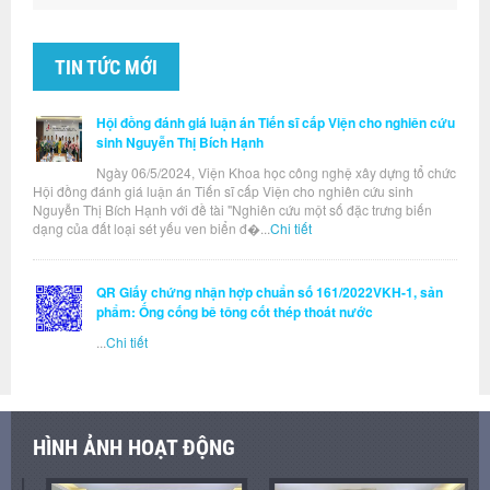
TIN TỨC MỚI
Hội đồng đánh giá luận án Tiến sĩ cấp Viện cho nghiên cứu
sinh Nguyễn Thị Bích Hạnh
Ngày 06/5/2024, Viện Khoa học công nghệ xây dựng tổ chức
Hội đồng đánh giá luận án Tiến sĩ cấp Viện cho nghiên cứu sinh
Nguyễn Thị Bích Hạnh với đề tài "Nghiên cứu một số đặc trưng biến
dạng của đất loại sét yếu ven biển đ�...
Chi tiết
QR Giấy chứng nhận hợp chuẩn số 161/2022VKH-1, sản
phẩm: Ống cống bê tông cốt thép thoát nước
...
Chi tiết
HÌNH ẢNH HOẠT ĐỘNG