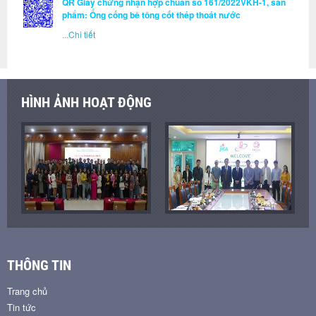
QR Giấy chứng nhận hợp chuẩn số 161/2022VKH-1, sản
phẩm: Ống cống bê tông cốt thép thoát nước
...
Chi tiết
HÌNH ẢNH HOẠT ĐỘNG
THÔNG TIN
Trang chủ
Tin tức