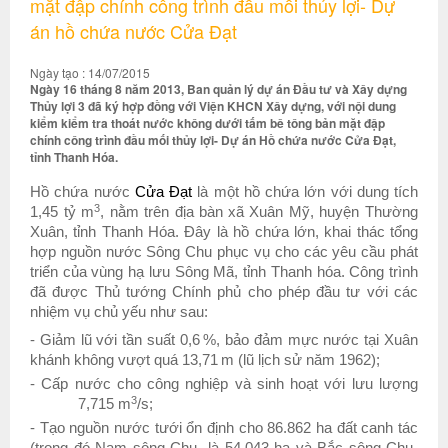
mặt đập chính công trình đầu mối thủy lợi- Dự
án hồ chứa nước Cửa Đạt
Ngày tạo : 14/07/2015
Ngày 16 tháng 8 năm 2013, Ban quản lý dự án Đầu tư và Xây dựng
Thủy lợi 3 đã ký hợp đồng với Viện KHCN Xây dựng, với nội dung
kiểm kiểm tra thoát nước không dưới tấm bê tông bản mặt đập
chính công trình đầu mối thủy lợi- Dự án Hồ chứa nước Cửa Đạt,
tỉnh Thanh Hóa.
Hồ chứa nước
Cửa Đạt
là một hồ chứa lớn
với dung tích
3
1,45 tỷ m
, nằm trên địa bàn
x
ã Xuân Mỹ, huyện Thường
Xuân, tỉnh Thanh Hóa.
Đây là hồ chứa lớn, khai thác tổng
hợp nguồn nước Sông
Chu
phục vụ cho các yêu cầu phát
triển của vùng hạ lưu Sông Mã, tỉnh Thanh hóa. Công trình
đã được Thủ tướng Chính phủ cho phép đầu tư với các
nhiệm vụ chủ yếu như sau:
- Giảm lũ với tần suất 0,6
%, bảo đảm mực nước tại Xuân
khánh không vượt quá 13,71
m (lũ lịch sử năm 1962)
;
- Cấp nước cho công nghiệp và sinh hoạt với lưu lượng
3
7,715 m
/s;
- Tạo nguồn nước tưới ổn định cho 86.862 ha đất canh tác