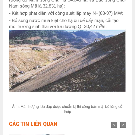
(trong đó
Nam
sông
Chu
là 54.043 ha và Bắc sông Chu-
Nam sông Mã là 32.831 ha);
- Kết hợp phát điện với công suất lắp máy N=(88-97) MW;
- Bổ sung nước mùa kiệt cho hạ du để đẩy mặn, cải tạo
3
môi trường sinh thái với lưu lượng Q=30,42 m
/s.
Ảnh: Mái thượng lưu đập được chuẩn bị thi công bản mặt bê tông cốt
thép
CÁC TIN LIÊN QUAN