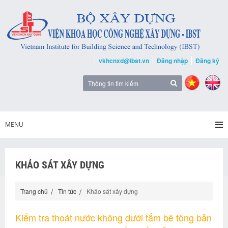
vkhcnxd@ibst.vn
Đăng nhập
Đăng ký
MENU
KHẢO SÁT XÂY DỰNG
Trang chủ
Tin tức
Khảo sát xây dựng
Kiểm tra thoát nước không dưới tấm bê tông bản