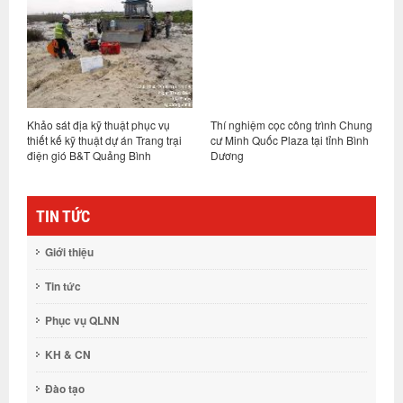
c vụ
Thí nghiệm cọc công trình Chung
Thí nghiệm nén tĩnh cọc dự án
ng trại
cư Minh Quốc Plaza tại tỉnh Bình
Metro Star tại Hồ Chí Minh
Dương
TIN TỨC
Giới thiệu
Tin tức
Phục vụ QLNN
KH & CN
Đào tạo