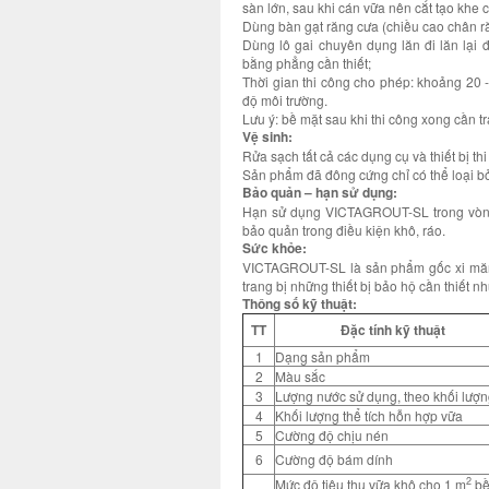
sàn lớn, sau khi cán vữa nên cắt tạo khe c
Dùng bàn gạt răng cưa (chiều cao chân r
Dùng lô gai chuyên dụng lăn đi lăn lại 
bằng phẳng cần thiết;
Thời gian thi công cho phép: khoảng 20 -
độ môi trường.
Lưu ý: bề mặt sau khi thi công xong cần t
Vệ sinh:
Rửa sạch tất cả các dụng cụ và thiết bị t
Sản phẩm đã đông cứng chỉ có thể loại 
Bảo quản – hạn sử dụng:
Hạn sử dụng VICTAGROUT-SL trong vòng 
bảo quản trong điều kiện khô, ráo.
Sức khỏe:
VICTAGROUT-SL là sản phẩm gốc xi măng, 
trang bị những thiết bị bảo hộ cần thiết n
Thông số kỹ thuật:
TT
Đặc tính kỹ thuật
1
Dạng sản phẩm
2
Màu sắc
3
Lượng nước sử dụng, theo khối lượ
4
Khối lượng thể tích hỗn hợp vữa
5
Cường độ chịu nén
6
Cường độ bám dính
2
Mức độ tiêu thụ vữa khô cho 1 m
b