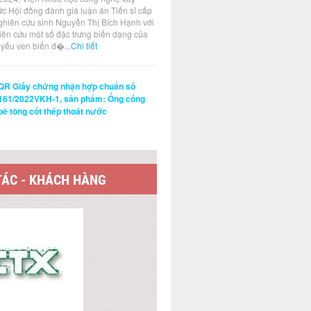
ức Hội đồng đánh giá luận án Tiến sĩ cấp
ghiên cứu sinh Nguyễn Thị Bích Hạnh với
hiên cứu một số đặc trưng biến dạng của
t yếu ven biển đ�...
Chi tiết
QR Giấy chứng nhận hợp chuẩn số
161/2022VKH-1, sản phẩm: Ống cống
bê tông cốt thép thoát nước
TÁC - KHÁCH HÀNG