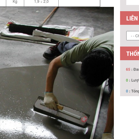
Kg
1,9 ÷ 2,0
LIÊN
THỐN
65
: Đa
0
: Lượ
0
: Tổng