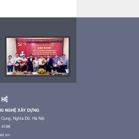
yme
bê tông (Victa-Lok)
(VICTAMORTAR-RW)
(Victamo
STIC)
 HỆ
NG NGHỆ XÂY DỰNG
n Cung, Nghĩa Đô, Hà Nội
4 4196
st.vn