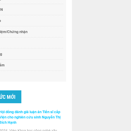
CN
o
hiệm/Chứng nhận
ng
hẩm
TỨC MỚI
Hội đồng đánh giá luận án Tiến sĩ cấp
Viện cho nghiên cứu sinh Nguyễn Thị
Bích Hạnh
2024, Viện Khoa học công nghệ xây