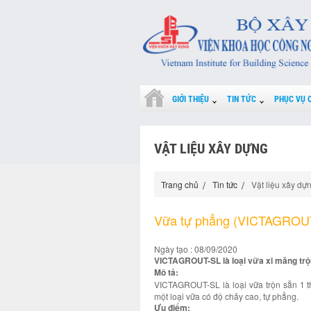
GIỚI THIỆU
TIN TỨC
PHỤC VỤ 
VẬT LIỆU XÂY DỰNG
Trang chủ
Tin tức
Vật liệu xây dự
Vữa tự phẳng (VICTAGROU
Ngày tạo : 08/09/2020
VICTAGROUT-SL là loại vữa xi măng trộn
Mô tả:
VICTAGROUT-SL là loại vữa trộn sẵn 1 t
một loại vữa có độ chảy cao, tự phẳng.
Ưu điểm: