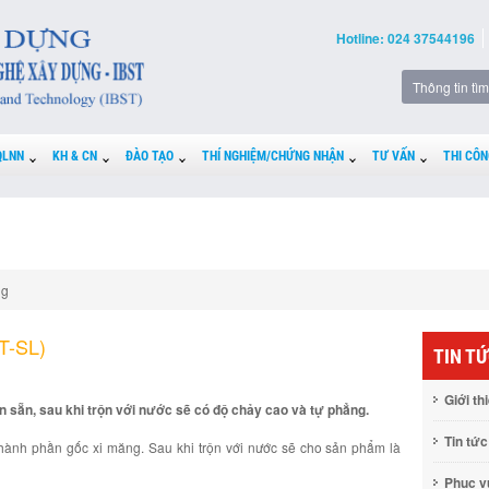
Hotline: 024 37544196
QLNN
KH & CN
ĐÀO TẠO
THÍ NGHIỆM/CHỨNG NHẬN
TƯ VẤN
THI CÔN
ng
T-SL)
TIN T
Giới th
 sẵn, sau khi trộn với nước sẽ có độ chảy cao và tự phẳng.
Tin tức
hành phần gốc xi măng. Sau khi trộn với nước sẽ cho sản phẩm là
Phục 