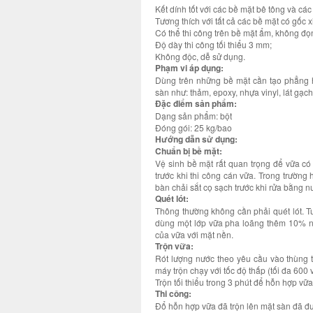
Kết dính tốt với các bề mặt bê tông và các 
Tương thích với tất cả các bề mặt có gốc 
Có thể thi công trên bề mặt ẩm, không đọ
Độ dày thi công tối thiểu 3 mm;
Không độc, dễ sử dụng.
Phạm vi áp dụng:
Dùng trên những bề mặt cần tạo phẳng ho
sàn như: thảm, epoxy, nhựa vinyl, lát gạc
Đặc điểm sản phẩm:
Dạng sản phẩm: bột
Đóng gói: 25 kg/bao
Hướng dẫn sử dụng:
Chuẩn bị bề mặt:
Vệ sinh bề mặt rất quan trọng để vữa có
trước khi thi công cán vữa. Trong trườn
bàn chải sắt cọ sạch trước khi rửa bằng n
Quét lót:
Thông thường không cần phải quét lót. T
dùng một lớp vữa pha loãng thêm 10% nướ
của vữa với mặt nền.
Trộn vữa:
Rót lượng nước theo yêu cầu vào thùng t
máy trộn chạy với tốc độ thấp (tối đa 600 
Trộn tối thiểu trong 3 phút để hỗn hợp vữ
Thi công:
Đổ hỗn hợp vữa đã trộn lên mặt sàn đã đ