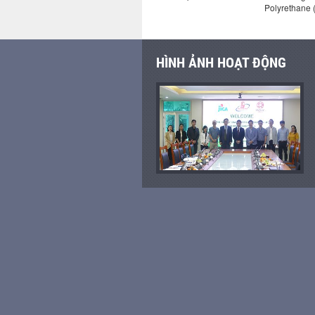
xi măng
chậm đông kết (LK-1)
Polyrethane 
HÌNH ẢNH HOẠT ĐỘNG