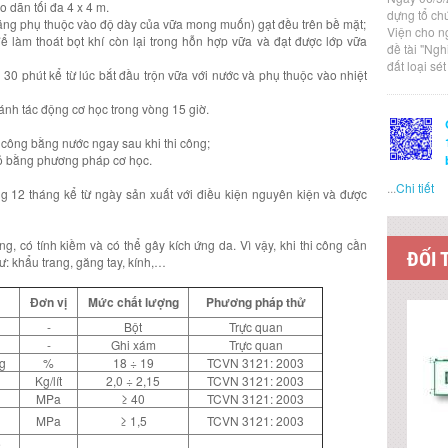
o dãn tối đa 4 x 4 m.
dựng tổ ch
ăng phụ thuộc vào độ dày của vữa mong muốn) gạt đều trên bề mặt;
Viện cho n
để làm thoát bọt khí còn lại trong hỗn hợp vữa và đạt được lớp vữa
đề tài "Ng
đất loại sé
 30 phút kể từ lúc bắt đầu trộn vữa với nước và phụ thuộc vào nhiệt
ránh tác động cơ học trong vòng 15 giờ.
hi công bằng nước ngay sau khi thi công;
bỏ bằng phương pháp cơ học.
...
Chi tiết
12 tháng kể từ ngày sản xuất với điều kiện nguyên kiện và được
có tính kiềm và có thể gây kích ứng da. Vì vậy, khi thi công cần
ĐỐI 
hư: khẩu trang, găng tay, kính,…
Đơn vị
Mức chất lượng
Phương pháp thử
-
Bột
Trực quan
-
Ghi xám
Trực quan
ng
%
18 ÷ 19
TCVN 3121: 2003
Kg/lít
2,0 ÷ 2,15
TCVN 3121: 2003
MPa
≥ 40
TCVN 3121: 2003
MPa
≥ 1,5
TCVN 3121: 2003
ề