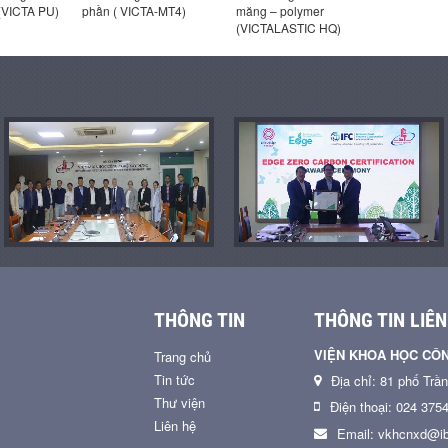
(VICTA PU)
phần ( VICTA-MT4)
măng – polymer
măng Pol
(VICTALASTIC HQ)
(VICTALA
THÔNG TIN
THÔNG TIN LIÊN
VIỆN KHOA HỌC CÔ
Trang chủ
Tin tức
Địa chỉ: 81 phố Trầ
Thư viện
Điện thoại: 024 375
Liên hệ
Email: vkhcnxd@ib