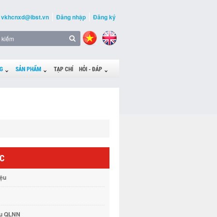
vkhcnxd@ibst.vn
Đăng nhập
Đăng ký
G
SẢN PHẨM
TẠP CHÍ
HỎI - ĐÁP
ỨC
iệu
vụ QLNN