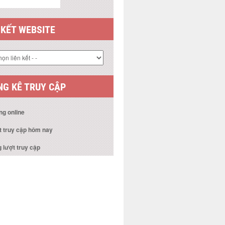
 KẾT WEBSITE
G KÊ TRUY CẬP
ng online
t truy cập hôm nay
 lượt truy cập