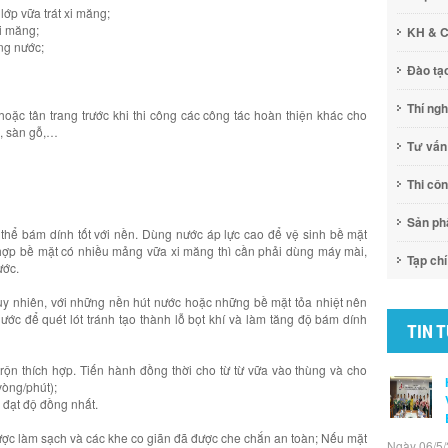
lớp vữa trát xi măng;
xi măng;
KH & 
ng nước;
Đào tạ
Thí ng
ặc tân trang trước khi thi công các công tác hoàn thiện khác cho
h, sàn gỗ,…
Tư vấn
Thi cô
Sản p
 thể bám dính tốt với nền. Dùng nước áp lực cao để vệ sinh bề mặt
g hợp bề mặt có nhiều mảng vữa xi măng thì cần phải dùng máy mài,
Tạp chí
ước.
uy nhiên, với những nền hút nước hoặc những bề mặt tỏa nhiệt nên
c để quét lót tránh tạo thành lỗ bọt khí và làm tăng độ bám dính
TIN 
rộn thích hợp. Tiến hành đồng thời cho từ từ vữa vào thùng và cho
vòng/phút);
a đạt độ đồng nhất.
ược làm sạch và các khe co giãn đã được che chắn an toàn; Nếu mặt
Ngày 06/5/