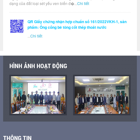
dạng của đất loại sét yếu ven biển đ�...
Chi tiết
QR Giấy chứng nhận hợp chuẩn số 161/2022VKH-1, sản
phẩm: Ống cống bê tông cốt thép thoát nước
...
Chi tiết
HÌNH ẢNH HOẠT ĐỘNG
THÔNG TIN