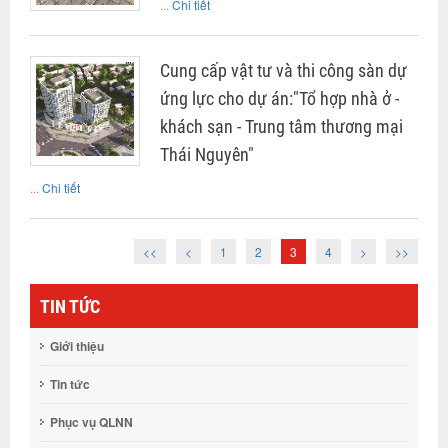
...
Chi tiết
Cung cấp vật tư và thi công sàn dự
ứng lực cho dự án:"Tổ hợp nhà ở -
khách sạn - Trung tâm thương mại
Thái Nguyên"
...
Chi tiết
<<
<
1
2
3
4
>
>>
TIN TỨC
Giới thiệu
Tin tức
Phục vụ QLNN