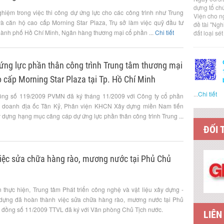
dựng tổ ch
ghiệm trong việc thi công dự ứng lực cho các công trình như Trung
Viện cho n
à căn hộ cao cấp Morning Star Plaza, Trụ sở làm việc quỹ đầu tư
đề tài "Ng
 thành phố Hồ Chí Minh, Ngân hàng thương mại cổ phần ...
Chi tiết
đất loại sé
ứng lực phần thân công trình Trung tâm thương mại
 cấp Morning Star Plaza tại Tp. Hồ Chí Minh
...
Chi tiết
ồng số 119/2009 PVMN đã ký tháng 11/2009 với Công ty cổ phần
h doanh địa ốc Tân Kỷ, Phân viện KHCN Xây dựng miền Nam tiến
y dựng hạng mục căng cáp dự ứng lực phần thân công trình Trung ...
ĐỐI 
iệc sửa chữa hàng rào, mương nước tại Phủ Chủ
n thực hiện, Trung tâm Phát triển công nghệ và vật liệu xây dựng -
ựng đã hoàn thành việc sửa chữa hàng rào, mương nước tại Phủ
p đồng số 11/2009 TTVL đã ký với Văn phòng Chủ Tịch nước.