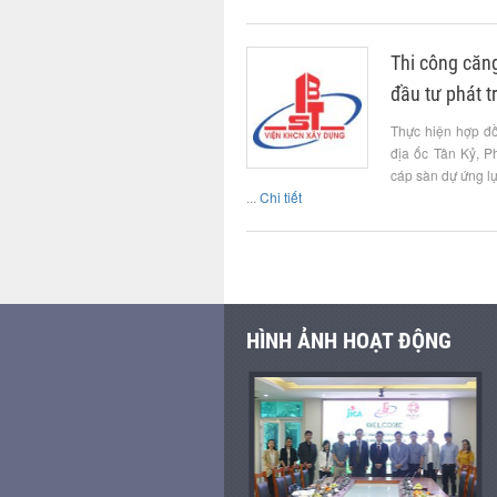
Thi công căng
đầu tư phát tr
Thực hiện hợp đồ
địa ốc Tân Kỷ, 
cáp sàn dự ứng lự
...
Chi tiết
HÌNH ẢNH HOẠT ĐỘNG