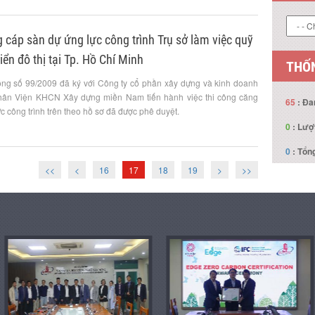
 cáp sàn dự ứng lực công trình Trụ sở làm việc quỹ
LIÊN
iển đô thị tại Tp. Hồ Chí Minh
ng số 99/2009 đã ký với Công ty cổ phần xây dựng và kinh doanh
Phân Viện KHCN Xây dựng miền Nam tiến hành việc thi công căng
c công trình trên theo hồ sơ đã được phê duyệt.
THỐN
65
: Đa
<<
<
16
17
18
19
>
>>
0
: Lượ
0
: Tổng