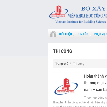
GIỚI THIỆU
TIN TỨC
PHỤC VỤ 
THI CÔNG
Trang chủ
Thi công
Hoàn thành v
thương mại v
năm – sân ba
Theo hợp đồng s
tâm phát triển công nghệ và vật liệu xâ
nước tầng hầm công trình trên theo hồ sơ 