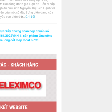
ức Hội đồng đánh giá luận án Tiến sĩ cấp
ghiên cứu sinh Nguyễn Thị Bích Hạnh với
hiên cứu một số đặc trưng biến dạng của
t yếu ven biển đ�...
Chi tiết
QR Giấy chứng nhận hợp chuẩn số
161/2022VKH-1, sản phẩm: Ống cống
bê tông cốt thép thoát nước
TÁC - KHÁCH HÀNG