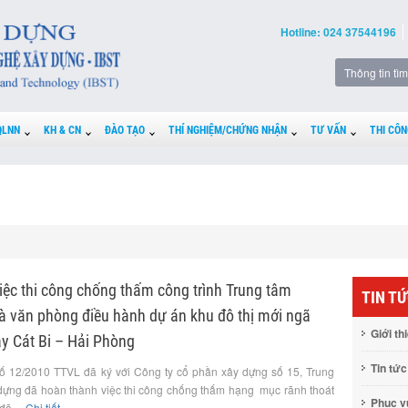
Hotline: 024 37544196
QLNN
KH & CN
ĐÀO TẠO
THÍ NGHIỆM/CHỨNG NHẬN
TƯ VẤN
THI CÔN
iệc thi công chống thấm công trình Trung tâm
TIN T
à văn phòng điều hành dự án khu đô thị mới ngã
Giới th
y Cát Bi – Hải Phòng
Tin tức
ố 12/2010 TTVL đã ký với Công ty cổ phần xây dựng số 15, Trung
y dựng đã hoàn thành việc thi công chống thấm hạng mục rãnh thoát
Phục 
đã ...
Chi tiết