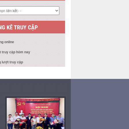
 KẾT WEBSITE
G KÊ TRUY CẬP
ng online
t truy cập hôm nay
 lượt truy cập