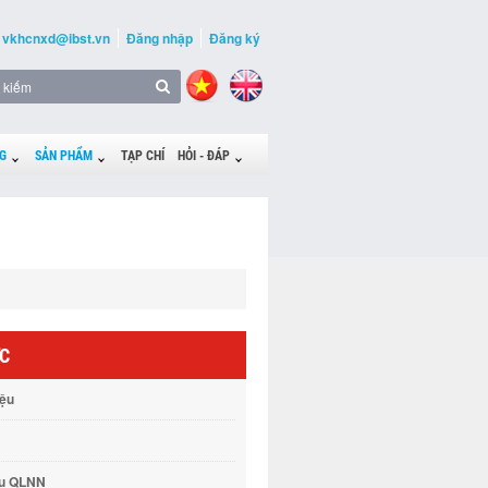
vkhcnxd@ibst.vn
Đăng nhập
Đăng ký
G
SẢN PHẨM
TẠP CHÍ
HỎI - ĐÁP
ỨC
iệu
vụ QLNN