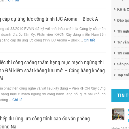
KH & 
g cáp dự ứng lực công trình IJC Aroma – Block A
Đào tạ
ng số 33/2010 PVMN đã ký với nhà thầu chính là Công ty cổ phần
Thí ng
h doanh địa ốc Tân Kỷ, Phân viện KHCN Xây dựng miền Nam tiến
g căng cáp dự ứng lực công trình IJC Aroma – Block ...
Chi tiết
Tư vấn
Thi cô
iệc thi công chống thấm hạng mục mạch ngừng thi
Sản p
ình Đài kiểm soát không lưu mới – Cảng hàng không
Tạp chí
ài
âm phát triên công nghệ và vật liệu xây dựng – Viện KHCN Xây dựng
 hạng mục 2 mạch ngừng thi công hành lang nối giữa hai khối đổ
TIN 
công ...
Chi tiết
thép dự ứng lực công trình cao ốc văn phòng
 Đồng Nai
Ngày 06/5/