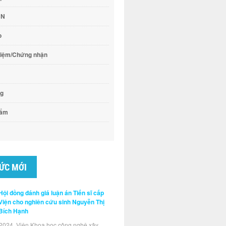
CN
o
hiệm/Chứng nhận
ng
hẩm
TỨC MỚI
Hội đồng đánh giá luận án Tiến sĩ cấp
Viện cho nghiên cứu sinh Nguyễn Thị
Bích Hạnh
2024, Viện Khoa học công nghệ xây