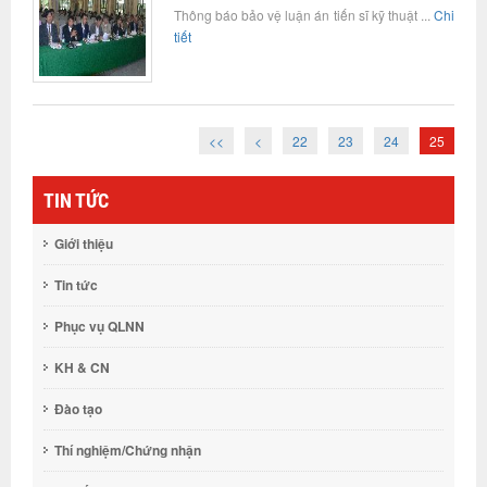
Thông báo bảo vệ luận án tiến sĩ kỹ thuật ...
Chi
tiết
<<
<
22
23
24
25
TIN TỨC
Giới thiệu
Tin tức
Phục vụ QLNN
KH & CN
Đào tạo
Thí nghiệm/Chứng nhận